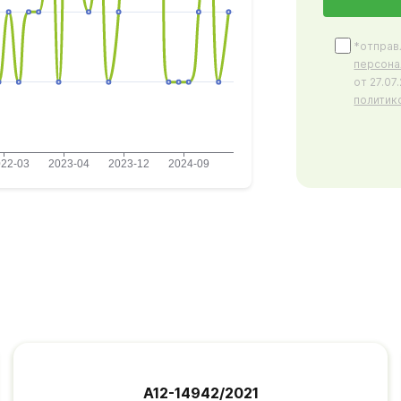
*отправ
персона
от 27.0
политик
А12-14942/2021