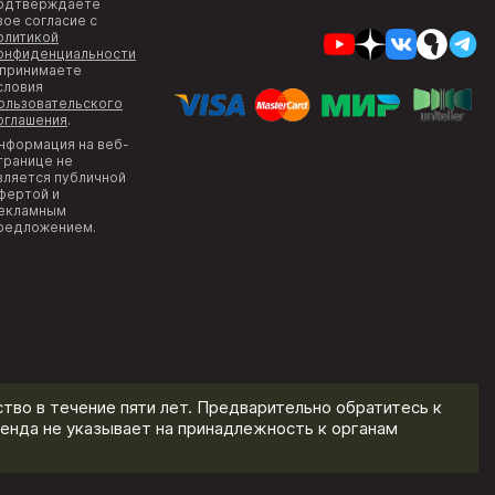
одтверждаете
вое согласие с
олитикой
онфиденциальности
 принимаете
словия
ользовательского
оглашения
.
нформация на веб-
транице не
вляется публичной
фертой и
екламным
редложением.
тво в течение пяти лет. Предварительно обратитесь к
енда не указывает на принадлежность к органам