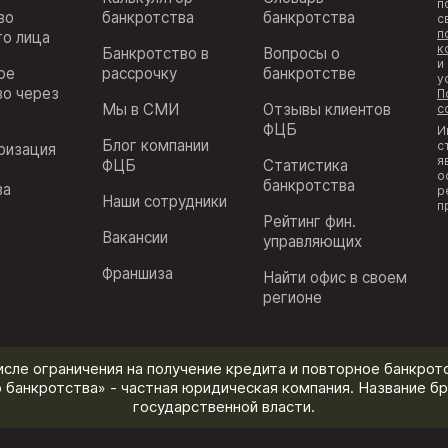
п
во
банкротства
банкротства
с
п
го лица
к
Банкротство в
Вопросы о
и
ое
рассрочку
банкротстве
у
во через
П
Мы в СМИ
Отзывы клиентов
с
ФЦБ
И
Блог компании
с
ризация
я
ФЦБ
Статистика
з
о
банкротства
ва
р
Наши сотрудники
п
Рейтинг фин.
Вакансии
управляющих
Франшиза
Найти офис в своем
регионе
исле ограничения на получение кредита и повторное банкротс
 банкротства» - частная юридическая компания. Название бр
государственной власти.