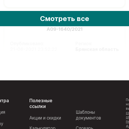
Смотреть все
А09-1640/2021
Опубликовано:
Регион:
21-06-2021 23:52:22
Брянская область
нтра
Полезные
П
н
ссылки
в
ция
Шаблоны
с
о
Акции и скидки
документов
п
ву
д
Калькулятор
Словарь