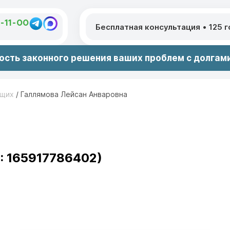
1-11-00
Бесплатная консультация
•
125 
сть законного решения ваших проблем с долгами
ющих
/
Галлямова Лейсан Анваровна
: 165917786402)