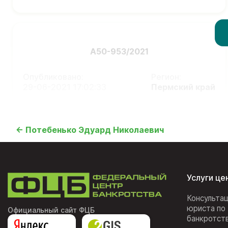
А50-953/2021
Опубликовано:
Регион:
29-06-2021 17:02:33
Пермский край
← Потебенько Эдуард Николаевич
Услуги це
Консульта
юриста по
Официальный сайт ФЦБ
банкротст