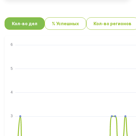
Кол-во дел
% Успешных
Кол-во регионов