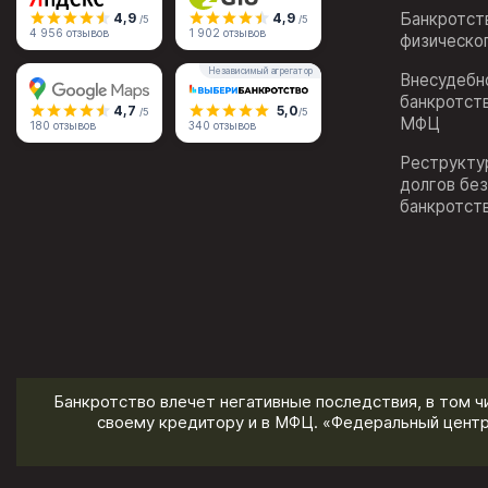
Банкротст
4,9
4,9
/5
/5
4 956 отзывов
1 902 отзывов
физическо
Независимый агрегатор
Внесудебн
банкротст
4,7
5,0
/5
/5
МФЦ
180 отзывов
340 отзывов
Реструкту
долгов бе
банкротст
Банкротство влечет негативные последствия, в том ч
своему кредитору и в МФЦ. «Федеральный центр