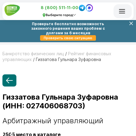
8 (800) 511-11-00
Выберите город
Проверьте бесплатно возможность
законного решения ваших проблем с
долгами за 6 месяцев
Проверить свою ситуацию
Банкротство физических лиц
/
Рейтинг финансовых
управляющих
/
Гиззатова Гульнара Зуфаровна
Гиззатова Гульнара Зуфаровна
(ИНН: 027406068703)
Арбитражный управляющий
2505
место в каталоге