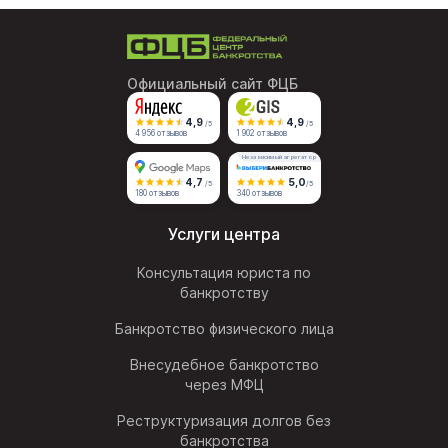
Официальный сайт ФЦБ
4,9
4,9
/5
/5
4 956 отзывов
1 902 отзывов
Независимый агрегатор
4,7
5,0
/5
/5
180 отзывов
340 отзывов
Услуги центра
Консультация юриста по
банкротству
Банкротство физического лица
Внесудебное банкротство
через МФЦ
Реструктуризация долгов без
банкротства