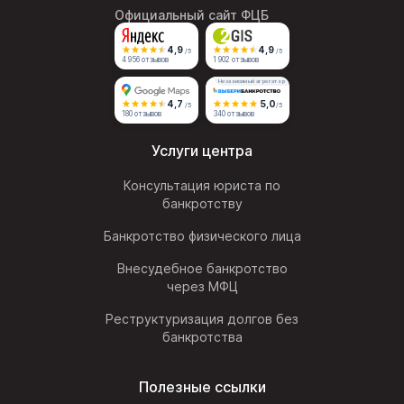
Официальный сайт ФЦБ
4,9
4,9
/5
/5
4 956 отзывов
1 902 отзывов
Независимый агрегатор
4,7
5,0
/5
/5
180 отзывов
340 отзывов
Услуги центра
Консультация юриста по
банкротству
Банкротство физического лица
Внесудебное банкротство
через МФЦ
Реструктуризация долгов без
банкротства
Полезные ссылки