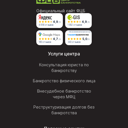
Официальный сайт ФЦБ
4,9
4,9
/5
/5
4 956 отзывов
1 902 отзывов
Независимый агрегатор
4,7
5,0
/5
/5
180 отзывов
340 отзывов
Услуги центра
Консультация юриста по
банкротству
Банкротство физического лица
Внесудебное банкротство
через МФЦ
Реструктуризация долгов без
банкротства