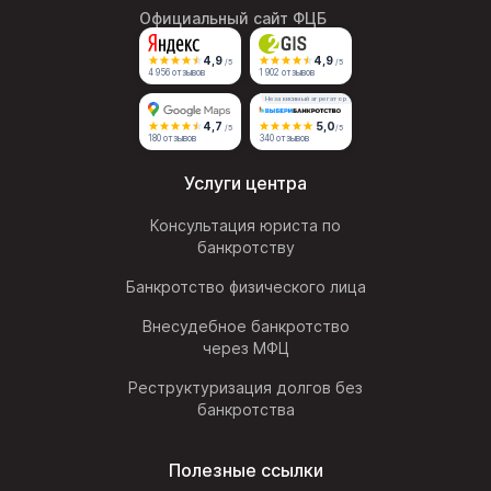
Официальный сайт ФЦБ
4,9
4,9
/5
/5
4 956 отзывов
1 902 отзывов
Независимый агрегатор
4,7
5,0
/5
/5
180 отзывов
340 отзывов
Услуги центра
Консультация юриста по
банкротству
Банкротство физического лица
Внесудебное банкротство
через МФЦ
Реструктуризация долгов без
банкротства
Полезные ссылки