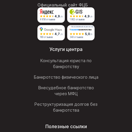
Официальный сайт ФЦБ
4,9
4,9
/5
/5
4 956 отзывов
1 902 отзывов
Независимый агрегатор
4,7
5,0
/5
/5
180 отзывов
340 отзывов
Услуги центра
Консультация юриста по
банкротству
Банкротство физического лица
Внесудебное банкротство
через МФЦ
Реструктуризация долгов без
банкротства
Полезные ссылки