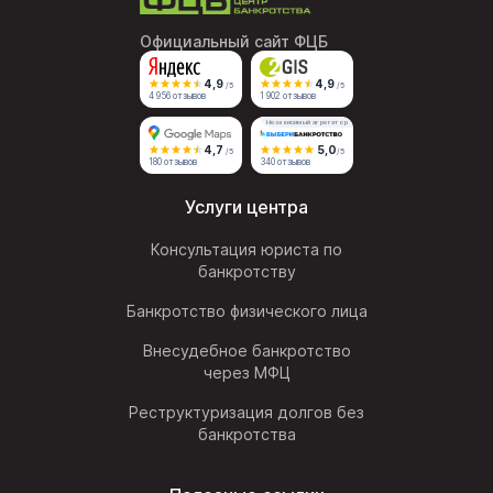
Официальный сайт ФЦБ
4,9
4,9
/5
/5
4 956 отзывов
1 902 отзывов
Независимый агрегатор
4,7
5,0
/5
/5
180 отзывов
340 отзывов
Услуги центра
Консультация юриста по
банкротству
Банкротство физического лица
Внесудебное банкротство
через МФЦ
Реструктуризация долгов без
банкротства