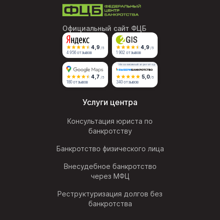
Официальный сайт ФЦБ
4,9
4,9
/5
/5
4 956 отзывов
1 902 отзывов
Независимый агрегатор
4,7
5,0
/5
/5
180 отзывов
340 отзывов
Услуги центра
Консультация юриста по
банкротству
Банкротство физического лица
Внесудебное банкротство
через МФЦ
Реструктуризация долгов без
банкротства