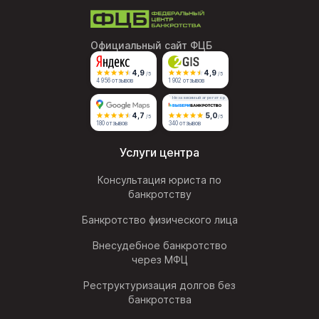
Официальный сайт ФЦБ
4,9
4,9
/5
/5
4 956 отзывов
1 902 отзывов
Независимый агрегатор
4,7
5,0
/5
/5
180 отзывов
340 отзывов
Услуги центра
Консультация юриста по
банкротству
Банкротство физического лица
Внесудебное банкротство
через МФЦ
Реструктуризация долгов без
банкротства