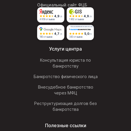
Официальный сайт ФЦБ
4,9
4,9
/5
/5
4 956 отзывов
1 902 отзывов
Независимый агрегатор
4,7
5,0
/5
/5
180 отзывов
340 отзывов
Услуги центра
Консультация юриста по
банкротству
Банкротство физического лица
Внесудебное банкротство
через МФЦ
Реструктуризация долгов без
банкротства
Полезные ссылки