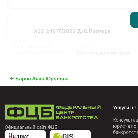
А32-24917/2023 Д.Ю. Поляков
Опубликовано:
Регион:
26-03-2025 17:55:59
Краснодарский край
← Барон Анна Юрьевна
Услуги це
Консульта
юриста по
Официальный сайт ФЦБ
банкротст