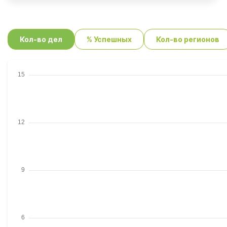
Кол-во дел
% Успешных
Кол-во регионов