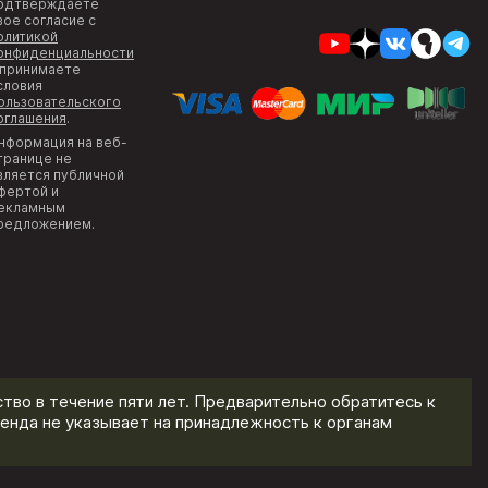
одтверждаете
вое согласие с
олитикой
онфиденциальности
 принимаете
словия
ользовательского
оглашения
.
нформация на веб-
транице не
вляется публичной
фертой и
екламным
редложением.
тво в течение пяти лет. Предварительно обратитесь к
енда не указывает на принадлежность к органам