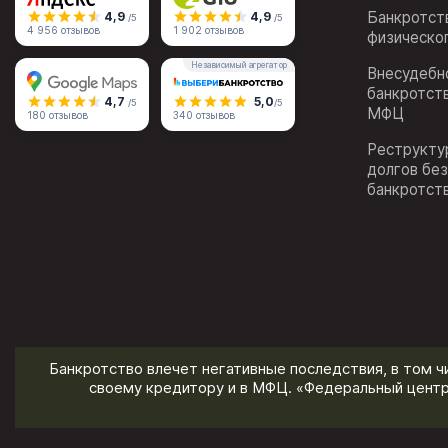
Банкротст
4,9
4,9
/5
/5
4 956 отзывов
1 902 отзывов
физическо
Независимый агрегатор
Внесудебн
банкротст
4,7
5,0
/5
/5
МФЦ
180 отзывов
340 отзывов
Реструкту
долгов бе
банкротст
Банкротство влечет негативные последствия, в том ч
своему кредитору и в МФЦ. «Федеральный центр