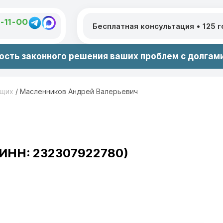
1-11-00
Бесплатная консультация
•
125 
сть законного решения ваших проблем с долгами
ющих
/
Масленников Андрей Валерьевич
(ИНН: 232307922780)