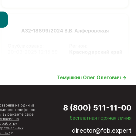
А32-18899/2024 В.В. Алферовская
Опубликовано:
Регион:
20-03-2025 12:15:59
Краснодарский край
Темушкин Олег Олегович →
озвонив на один из
8 (800) 511-11-00
омеров телефонов
ы выражаете свое
бесплатная горячая линия
огласие на
бработку
ерсональных
director@fcb.expert
анных
и