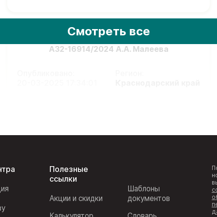
Смотреть все
А32-16914/2024 А.А. Малеева
Опубликовано:
Регион:
20-03-2025 17:34:01
Краснодарский край
нтра
Полезные
П
н
ссылки
в
ция
Шаблоны
с
о
Акции и скидки
документов
п
ву
д
Калькулятор
Словарь