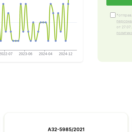
*отправ
персона
от 27.0
политик
А32-5985/2021