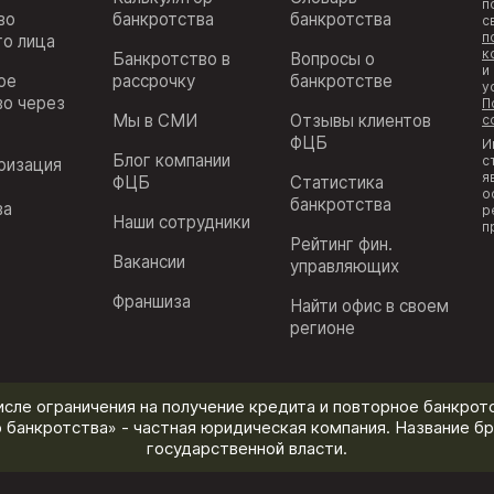
п
во
банкротства
банкротства
с
п
го лица
к
Банкротство в
Вопросы о
и
ое
рассрочку
банкротстве
у
во через
П
Мы в СМИ
Отзывы клиентов
с
ФЦБ
И
Блог компании
с
ризация
я
ФЦБ
Статистика
з
о
банкротства
ва
р
Наши сотрудники
п
Рейтинг фин.
Вакансии
управляющих
Франшиза
Найти офис в своем
регионе
исле ограничения на получение кредита и повторное банкротс
 банкротства» - частная юридическая компания. Название бр
государственной власти.