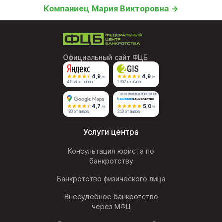
Компаниец Мария Викторовна →
Официальный сайт ФЦБ
4,9
4,9
/5
/5
4 956 отзывов
1 902 отзывов
Независимый агрегатор
4,7
5,0
/5
/5
180 отзывов
340 отзывов
Услуги центра
Консультация юриста по
банкротству
Банкротство физического лица
Внесудебное банкротство
через МФЦ