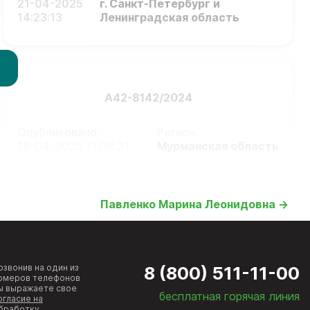
21-04-2025
г. Санкт-Петербург и
14:23:13
Ленинградская область
А42-8142/2024
Опубликовано:
Регион:
18-04-2025 11:09:21
Мурманская область
Павленко Марина Леонидовна →
озвонив на один из
8 (800) 511-11-00
омеров телефонов
ы выражаете свое
бесплатная горячая линия
огласие на
бработку