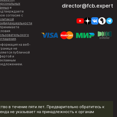
ерсональных
director@fcb.expert
анных
и
одтверждаете
вое согласие с
олитикой
онфиденциальности
 принимаете
словия
ользовательского
оглашения
.
нформация на веб-
транице не
вляется публичной
фертой и
екламным
редложением.
тво в течение пяти лет. Предварительно обратитесь к
енда не указывает на принадлежность к органам