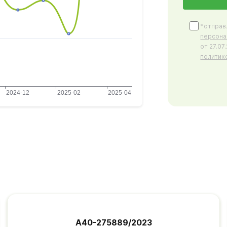
*отправ
персона
от 27.0
политик
А40-275889/2023