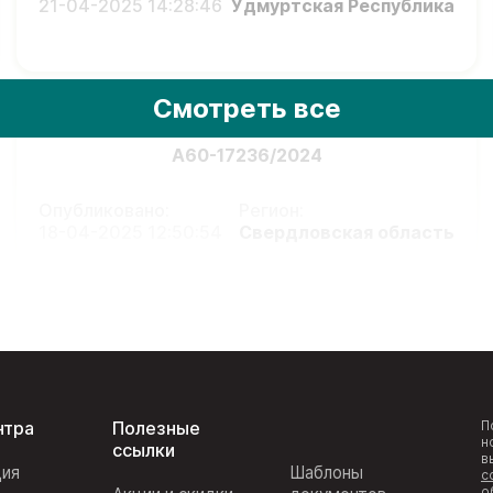
21-04-2025 14:28:46
Удмуртская Республика
Смотреть все
А60-17236/2024
Опубликовано:
Регион:
18-04-2025 12:50:54
Свердловская область
нтра
Полезные
П
н
ссылки
в
ция
Шаблоны
с
о