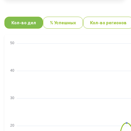
Кол-во дел
% Успешных
Кол-во регионов