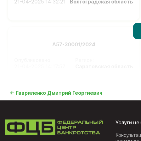
21-04-2025 14:32:21
Волгоградская область
А57-30001/2024
Опубликовано:
Регион:
21-04-2025 14:17:57
Саратовская область
← Гавриленко Дмитрий Георгиевич
Услуги це
Консульта