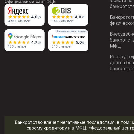
юриста по
Официальный сайт ФЦБ
банкротст
Банкротст
4,9
4,9
/5
/5
4 956 отзывов
1 902 отзывов
физическо
Независимый агрегатор
Внесудебн
банкротст
4,7
5,0
/5
/5
МФЦ
180 отзывов
340 отзывов
Реструкту
долгов бе
банкротст
Банкротство влечет негативные последствия, в том ч
своему кредитору и в МФЦ. «Федеральный центр