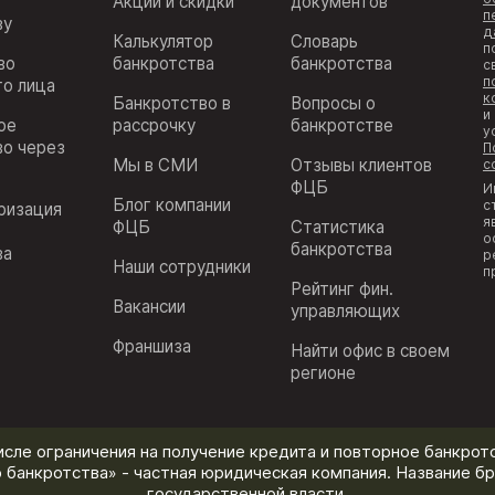
Акции и скидки
документов
п
ву
д
Калькулятор
Словарь
п
во
банкротства
банкротства
с
п
го лица
к
Банкротство в
Вопросы о
и
ое
рассрочку
банкротстве
у
во через
П
Мы в СМИ
Отзывы клиентов
с
ФЦБ
И
Блог компании
с
ризация
я
ФЦБ
Статистика
з
о
банкротства
ва
р
Наши сотрудники
п
Рейтинг фин.
Вакансии
управляющих
Франшиза
Найти офис в своем
регионе
исле ограничения на получение кредита и повторное банкротс
 банкротства» - частная юридическая компания. Название бр
государственной власти.