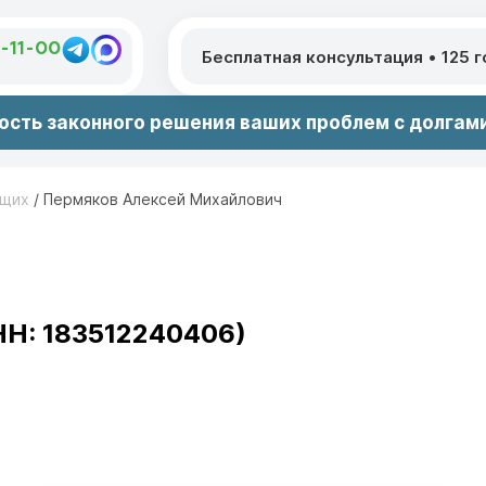
1-11-00
Бесплатная консультация
•
125 
сть законного решения ваших проблем с долгами
ющих
/
Пермяков Алексей Михайлович
НН: 183512240406)