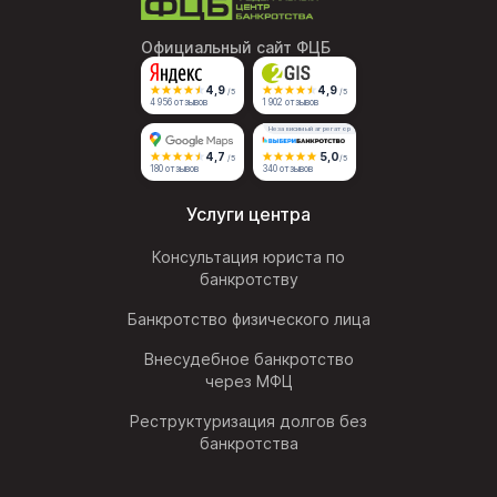
Официальный сайт ФЦБ
4,9
4,9
/5
/5
4 956 отзывов
1 902 отзывов
Независимый агрегатор
4,7
5,0
/5
/5
180 отзывов
340 отзывов
Услуги центра
Консультация юриста по
банкротству
Банкротство физического лица
Внесудебное банкротство
через МФЦ
Реструктуризация долгов без
банкротства