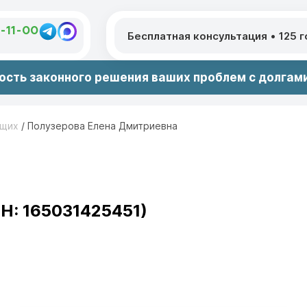
1-11-00
Бесплатная консультация
•
125 
сть законного решения ваших проблем с долгами
ющих
/
Полузерова Елена Дмитриевна
Н: 165031425451)