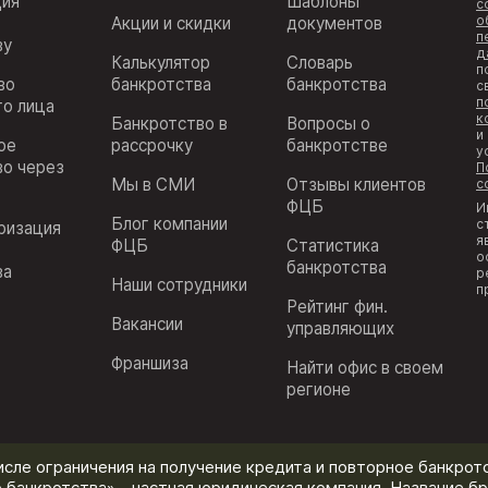
ция
Шаблоны
с
о
Акции и скидки
документов
п
ву
д
Калькулятор
Словарь
п
во
банкротства
банкротства
с
п
го лица
к
Банкротство в
Вопросы о
и
ое
рассрочку
банкротстве
у
во через
П
Мы в СМИ
Отзывы клиентов
с
ФЦБ
И
Блог компании
с
ризация
я
ФЦБ
Статистика
з
о
банкротства
ва
р
Наши сотрудники
п
Рейтинг фин.
Вакансии
управляющих
Франшиза
Найти офис в своем
регионе
исле ограничения на получение кредита и повторное банкротс
 банкротства» - частная юридическая компания. Название бр