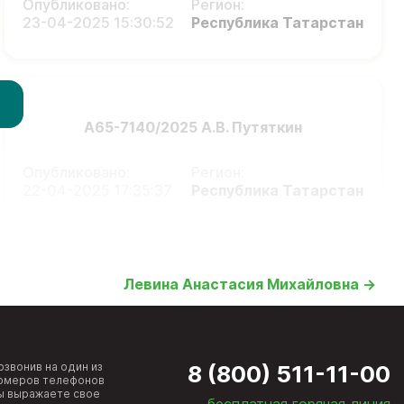
Опубликовано:
Регион:
23-04-2025 15:30:52
Республика Татарстан
А65-7140/2025 А.В. Путяткин
Опубликовано:
Регион:
22-04-2025 17:35:37
Республика Татарстан
Левина Анастасия Михайловна →
озвонив на один из
8 (800) 511-11-00
омеров телефонов
ы выражаете свое
бесплатная горячая линия