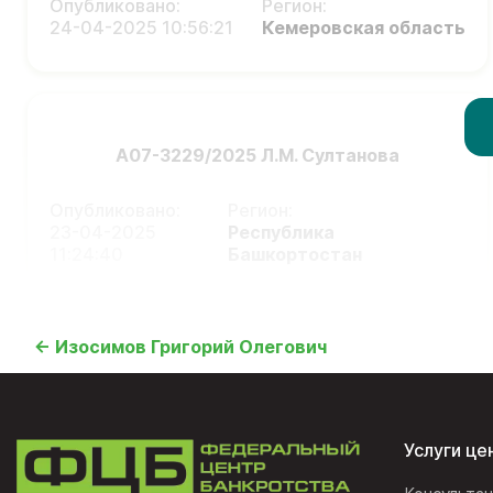
Опубликовано:
Регион:
24-04-2025 10:56:21
Кемеровская область
А07-3229/2025 Л.М. Султанова
Опубликовано:
Регион:
23-04-2025
Республика
11:24:40
Башкортостан
← Изосимов Григорий Олегович
Услуги це