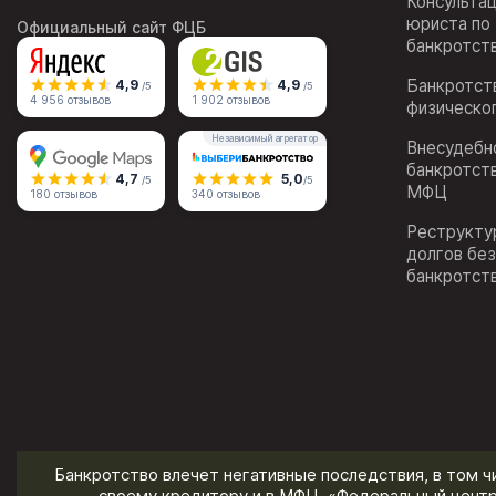
Консульта
юриста по
Официальный сайт ФЦБ
банкротст
Банкротст
4,9
4,9
/5
/5
4 956 отзывов
1 902 отзывов
физическо
Независимый агрегатор
Внесудебн
банкротст
4,7
5,0
/5
/5
МФЦ
180 отзывов
340 отзывов
Реструкту
долгов бе
банкротст
Банкротство влечет негативные последствия, в том ч
своему кредитору и в МФЦ. «Федеральный центр