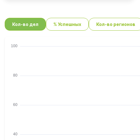
Кол-во дел
% Успешных
Кол-во регионов