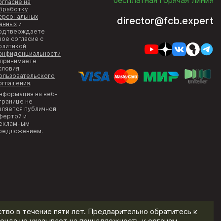
огласие на
бработку
ерсональных
director@fcb.expert
анных
и
одтверждаете
вое согласие с
олитикой
онфиденциальности
 принимаете
словия
ользовательского
оглашения
.
нформация на веб-
транице не
вляется публичной
фертой и
екламным
редложением.
тво в течение пяти лет. Предварительно обратитесь к
енда не указывает на принадлежность к органам