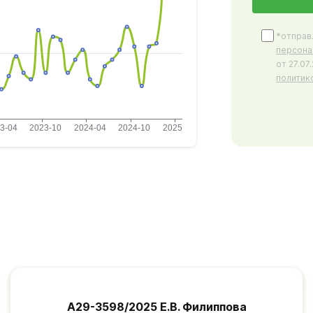
*отправ
персона
от 27.0
политик
А29-3598/2025 Е.В. Филиппова