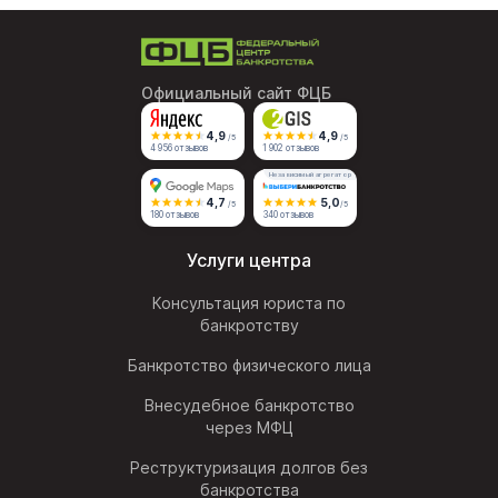
Официальный сайт ФЦБ
4,9
4,9
/5
/5
4 956 отзывов
1 902 отзывов
Независимый агрегатор
4,7
5,0
/5
/5
180 отзывов
340 отзывов
Услуги центра
Консультация юриста по
банкротству
Банкротство физического лица
Внесудебное банкротство
через МФЦ
Реструктуризация долгов без
банкротства