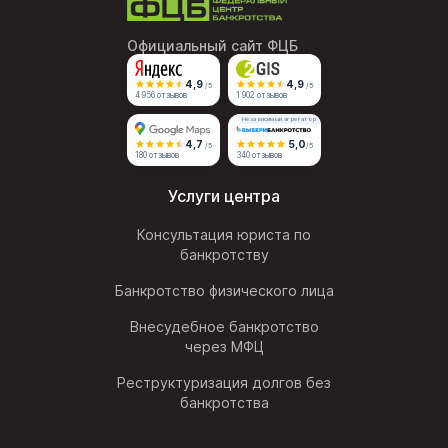
Официальный сайт ФЦБ
4,9
4,9
/5
/5
4 956 отзывов
1 902 отзывов
Независимый агрегатор
4,7
5,0
/5
/5
180 отзывов
340 отзывов
Услуги центра
Консультация юриста по
банкротству
Банкротство физического лица
Внесудебное банкротство
через МФЦ
Реструктуризация долгов без
банкротства