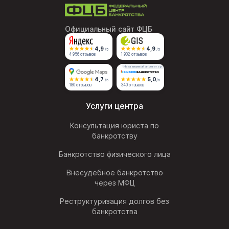
Официальный сайт ФЦБ
4,9
4,9
/5
/5
4 956 отзывов
1 902 отзывов
Независимый агрегатор
4,7
5,0
/5
/5
180 отзывов
340 отзывов
Услуги центра
Консультация юриста по
банкротству
Банкротство физического лица
Внесудебное банкротство
через МФЦ
Реструктуризация долгов без
банкротства