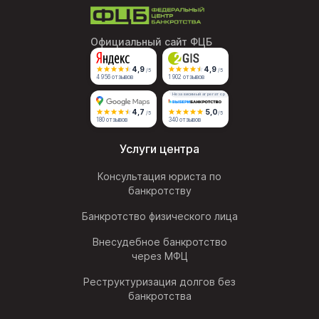
Официальный сайт ФЦБ
4,9
4,9
/5
/5
4 956 отзывов
1 902 отзывов
Независимый агрегатор
4,7
5,0
/5
/5
180 отзывов
340 отзывов
Услуги центра
Консультация юриста по
банкротству
Банкротство физического лица
Внесудебное банкротство
через МФЦ
Реструктуризация долгов без
банкротства