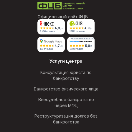
Официальный сайт ФЦБ
4,9
4,9
/5
/5
4 956 отзывов
1 902 отзывов
Независимый агрегатор
4,7
5,0
/5
/5
180 отзывов
340 отзывов
Услуги центра
Консультация юриста по
банкротству
Банкротство физического лица
Внесудебное банкротство
через МФЦ
Реструктуризация долгов без
банкротства