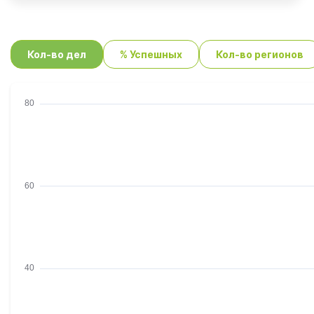
Кол-во дел
% Успешных
Кол-во регионов