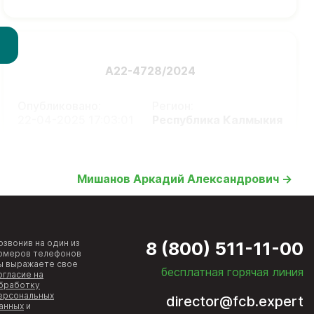
А22-4728/2024
Опубликовано:
Регион:
22-04-2025 17:03:01
Республика Калмыкия
Мишанов Аркадий Александрович →
озвонив на один из
8 (800) 511-11-00
омеров телефонов
ы выражаете свое
бесплатная горячая линия
огласие на
бработку
ерсональных
director@fcb.expert
анных
и