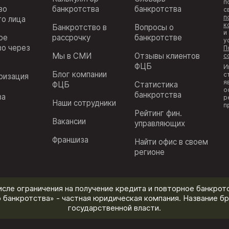
п
во
банкротства
банкротства
с
п
го лица
к
Банкротство в
Вопросы о
и
ое
рассрочку
банкротстве
у
во через
П
Мы в СМИ
Отзывы клиентов
с
ФЦБ
И
Блог компании
с
ризация
я
ФЦБ
Статистика
з
о
банкротства
ва
р
Наши сотрудники
п
Рейтинг фин.
Вакансии
управляющих
Франшиза
Найти офис в своем
регионе
исле ограничения на получение кредита и повторное банкротс
 банкротства» - частная юридическая компания. Название бр
государственной власти.