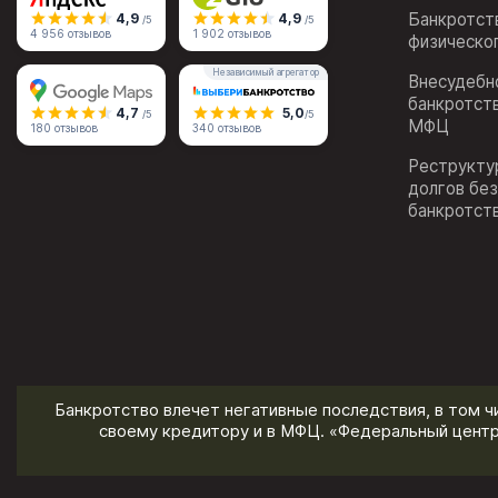
Банкротст
4,9
4,9
/5
/5
4 956 отзывов
1 902 отзывов
физическо
Независимый агрегатор
Внесудебн
банкротст
4,7
5,0
/5
/5
МФЦ
180 отзывов
340 отзывов
Реструкту
долгов бе
банкротст
Банкротство влечет негативные последствия, в том ч
своему кредитору и в МФЦ. «Федеральный центр