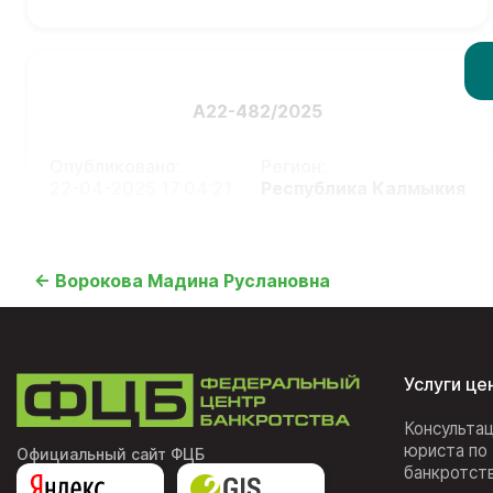
А22-482/2025
Опубликовано:
Регион:
22-04-2025 17:04:21
Республика Калмыкия
← Ворокова Мадина Руслановна
Услуги це
Консульта
юриста по
Официальный сайт ФЦБ
банкротст