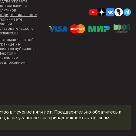
одтверждаете
вое согласие с
олитикой
онфиденциальности
 принимаете
словия
ользовательского
оглашения
.
нформация на веб-
транице не
вляется публичной
фертой и
екламным
редложением.
тво в течение пяти лет. Предварительно обратитесь к
енда не указывает на принадлежность к органам