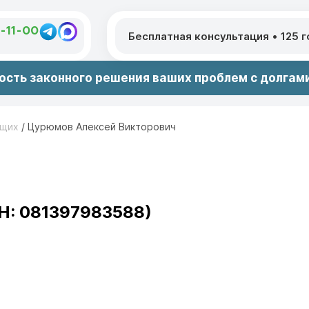
1-11-00
Бесплатная консультация
•
125 
сть законного решения ваших проблем с долгами
ющих
/
Цурюмов Алексей Викторович
Н: 081397983588)