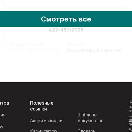
Смотреть все
А22-483/2025
Опубликовано:
Регион:
22-04-2025 17:03:58
Республика Калмыкия
нтра
Полезные
П
н
ссылки
в
ция
Шаблоны
с
о
Акции и скидки
документов
п
ву
д
Калькулятор
Словарь