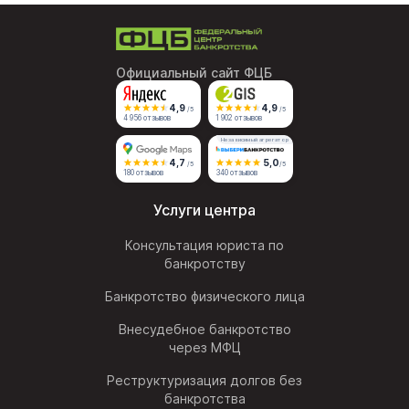
Официальный сайт ФЦБ
4,9
4,9
/5
/5
4 956 отзывов
1 902 отзывов
Независимый агрегатор
4,7
5,0
/5
/5
180 отзывов
340 отзывов
Услуги центра
Консультация юриста по
банкротству
Банкротство физического лица
Внесудебное банкротство
через МФЦ
Реструктуризация долгов без
банкротства