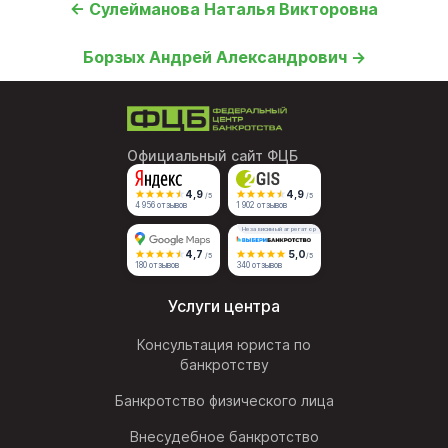
← Сулейманова Наталья Викторовна
Борзых Андрей Александрович →
Официальный сайт ФЦБ
4,9
4,9
/5
/5
4 956 отзывов
1 902 отзывов
Независимый агрегатор
4,7
5,0
/5
/5
180 отзывов
340 отзывов
Услуги центра
Консультация юриста по
банкротству
Банкротство физического лица
Внесудебное банкротство