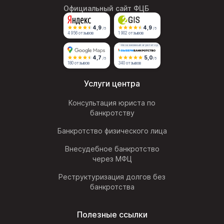
Официальный сайт ФЦБ
4,9
4,9
/5
/5
4 956 отзывов
1 902 отзывов
Независимый агрегатор
4,7
5,0
/5
/5
180 отзывов
340 отзывов
Услуги центра
Консультация юриста по
банкротству
Банкротство физического лица
Внесудебное банкротство
через МФЦ
Реструктуризация долгов без
банкротства
Полезные ссылки