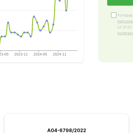
*отправ
персона
от 27.0
политик
А04-6798/2022