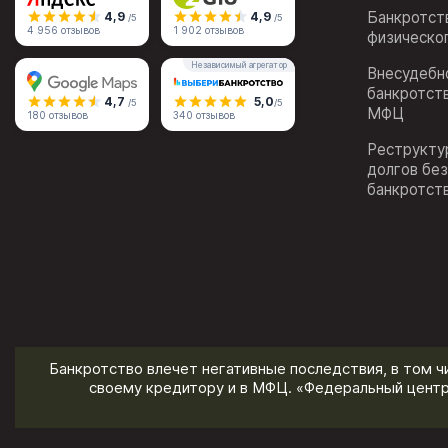
Банкротст
4,9
4,9
/5
/5
4 956 отзывов
1 902 отзывов
физическо
Независимый агрегатор
Внесудебн
банкротст
4,7
5,0
/5
/5
МФЦ
180 отзывов
340 отзывов
Реструкту
долгов бе
банкротст
Банкротство влечет негативные последствия, в том ч
своему кредитору и в МФЦ. «Федеральный центр