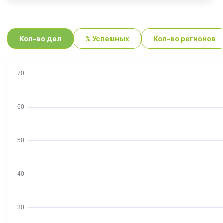
Кол-во дел
% Успешных
Кол-во регионов