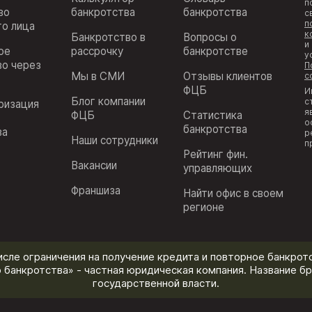
п
во
банкротства
банкротства
с
п
го лица
к
Банкротство в
Вопросы о
и
ое
рассрочку
банкротстве
у
во через
П
Мы в СМИ
Отзывы клиентов
с
ФЦБ
И
Блог компании
с
ризация
я
ФЦБ
Статистика
з
о
банкротства
ва
р
Наши сотрудники
п
Рейтинг фин.
Вакансии
управляющих
Франшиза
Найти офис в своем
регионе
исле ограничения на получение кредита и повторное банкротс
 банкротства» - частная юридическая компания. Название бр
государственной власти.