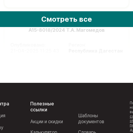
Смотреть все
А15-8018/2024 Т.А. Магомедов
Опубликовано:
Регион:
21-04-2025 11:25:43
Республика Дагестан
нтра
Полезные
П
н
ссылки
в
ция
Шаблоны
с
о
Акции и скидки
документов
п
ву
д
Калькулятор
Словарь