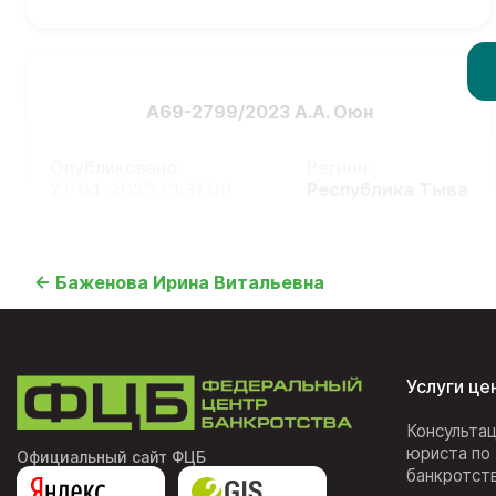
А69-2799/2023 А.А. Оюн
Опубликовано:
Регион:
21-04-2025 13:31:09
Республика Тыва
← Баженова Ирина Витальевна
Услуги це
Консульта
юриста по
Официальный сайт ФЦБ
банкротст