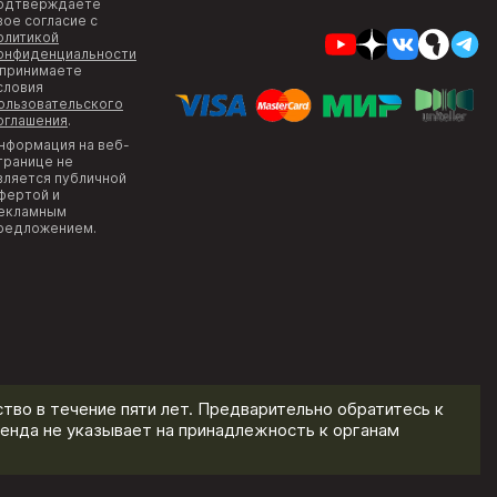
одтверждаете
вое согласие с
олитикой
онфиденциальности
 принимаете
словия
ользовательского
оглашения
.
нформация на веб-
транице не
вляется публичной
фертой и
екламным
редложением.
тво в течение пяти лет. Предварительно обратитесь к
енда не указывает на принадлежность к органам