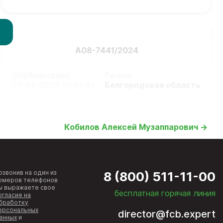
А08-7441/2024
Опубликовано:
Регион:
21-04-2025 10:45:51
Белгородская область
Кобилов Алексей Музаппарович →
озвонив на один из
8 (800) 511-11-00
омеров телефонов
ы выражаете свое
бесплатная горячая линия
огласие на
бработку
ерсональных
director@fcb.expert
анных
и