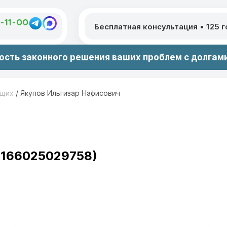
1-11-00
Бесплатная консультация
•
125 
сть законного решения ваших проблем с долгами
ющих
/
Якупов Ильгизар Нафисович
 166025029758)