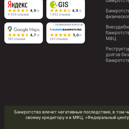
банкротст
Банкротст
4,9
4,9
/5
/5
4 956 отзывов
1 902 отзывов
физическо
Независимый агрегатор
Внесудебн
банкротст
4,7
5,0
/5
/5
МФЦ
180 отзывов
340 отзывов
Реструкту
долгов бе
банкротст
Банкротство влечет негативные последствия, в том ч
своему кредитору и в МФЦ. «Федеральный центр