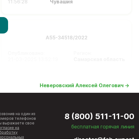
11:56:28
Чувашия
А55-34518/2022
Опубликовано:
Регион:
21-03-2025 13:52:19
Самарская область
Неверовский Алексей Олегович →
озвонив на один из
8 (800) 511-11-00
омеров телефонов
ы выражаете свое
бесплатная горячая линия
огласие на
бработку
ерсональных