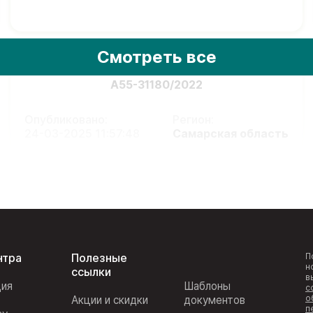
Смотреть все
А55-31180/2022
Опубликовано:
Регион:
24-03-2025 11:57:48
Самарская область
нтра
Полезные
П
н
ссылки
в
ция
Шаблоны
с
о
Акции и скидки
документов
п