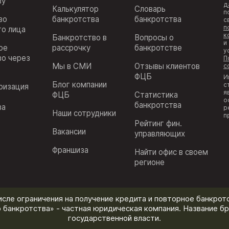
ву
д
Калькулятор
Словарь
п
во
банкротства
банкротства
с
п
го лица
к
Банкротство в
Вопросы о
и
ое
рассрочку
банкротстве
у
во через
П
Мы в СМИ
Отзывы клиентов
с
ФЦБ
И
Блог компании
с
ризация
я
ФЦБ
Статистика
з
о
банкротства
ва
р
Наши сотрудники
п
Рейтинг фин.
Вакансии
управляющих
Франшиза
Найти офис в своем
регионе
исле ограничения на получение кредита и повторное банкротс
 банкротства» - частная юридическая компания. Название бр
государственной власти.