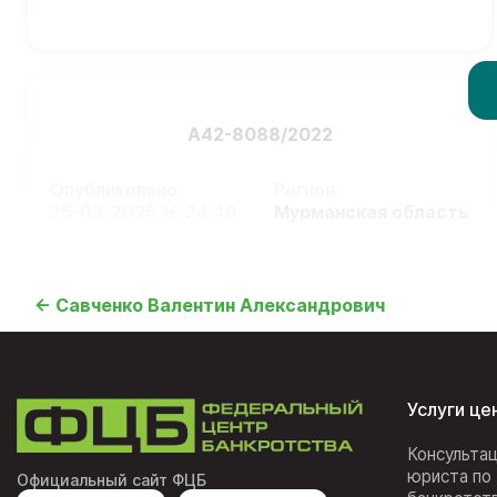
А42-8088/2022
Опубликовано:
Регион:
25-03-2025 16:24:49
Мурманская область
← Савченко Валентин Александрович
Услуги це
Консульта
юриста по
Официальный сайт ФЦБ