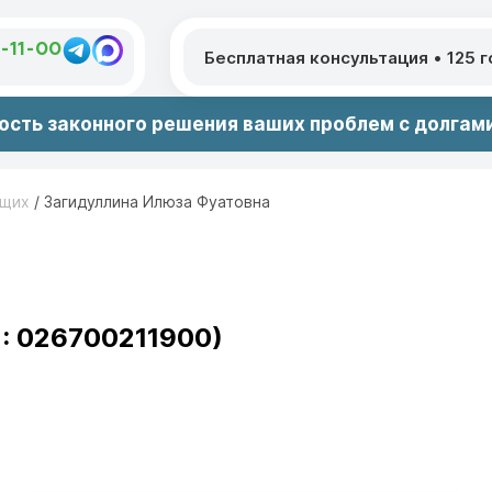
1-11-00
Бесплатная консультация
•
125 
сть законного решения ваших проблем с долгами
ющих
/
Загидуллина Илюза Фуатовна
: 026700211900)