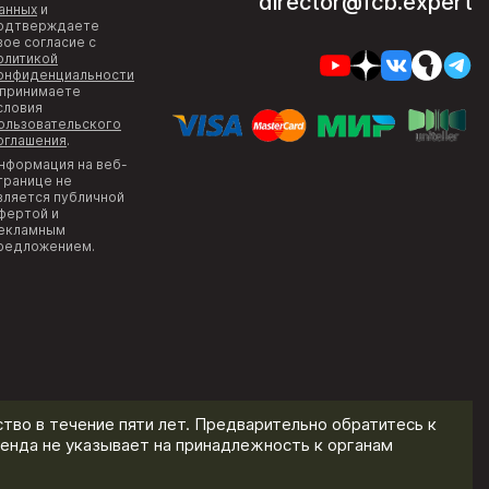
director@fcb.expert
анных
и
одтверждаете
вое согласие с
олитикой
онфиденциальности
 принимаете
словия
ользовательского
оглашения
.
нформация на веб-
транице не
вляется публичной
фертой и
екламным
редложением.
тво в течение пяти лет. Предварительно обратитесь к
енда не указывает на принадлежность к органам