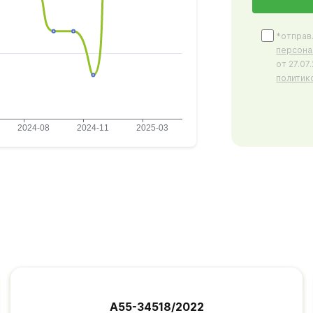
*отправ
персона
от 27.0
политик
А55-34518/2022