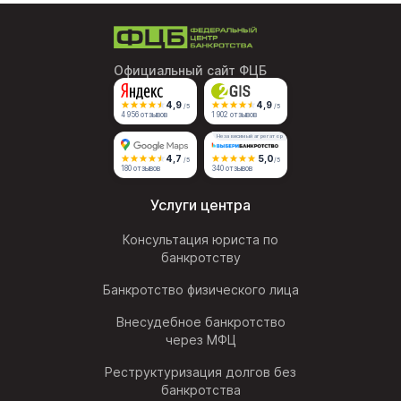
Официальный сайт ФЦБ
4,9
4,9
/5
/5
4 956 отзывов
1 902 отзывов
Независимый агрегатор
4,7
5,0
/5
/5
180 отзывов
340 отзывов
Услуги центра
Консультация юриста по
банкротству
Банкротство физического лица
Внесудебное банкротство
через МФЦ
Реструктуризация долгов без
банкротства