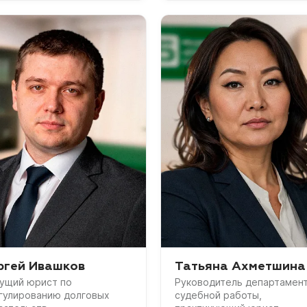
ргей Ивашков
Татьяна Ахметшина
ущий юрист по
Руководитель департамен
гулированию долговых
судебной работы,