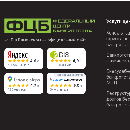
Услуги це
Консульта
юриста по
ФЦБ в Раменском
— официальный сайт
банкротст
Банкротст
физическо
4,9
4,9
/5
/5
4 956 отзывов
1 902 отзывов
Внесудебн
Независимый агрегатор
банкротст
МФЦ
4,7
5,0
/5
/5
180 отзывов
340 отзывов
Реструкту
долгов бе
банкротст