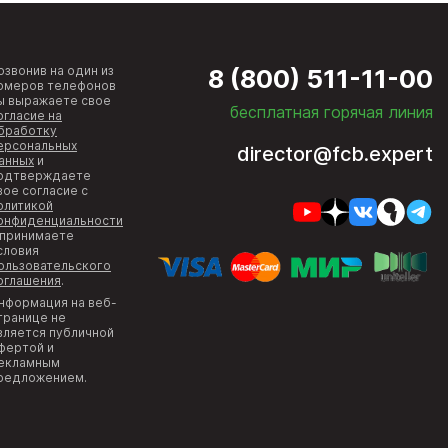
озвонив на один из
8 (800) 511-11-00
омеров телефонов
ы выражаете свое
бесплатная горячая линия
огласие на
бработку
ерсональных
director@fcb.expert
анных
и
одтверждаете
вое согласие с
олитикой
онфиденциальности
 принимаете
словия
ользовательского
оглашения
.
нформация на веб-
транице не
вляется публичной
фертой и
екламным
редложением.