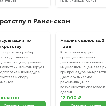
зательств
практикующий юрист
ротству в Раменском
нсультация по
Анализ сделок за 3
нкротству
года
ст проводит разбор
Юрист анализирует
уации должника и
проведенные сделки с
длагает индивидуальный
движимым и недвижимым
н действий. Консультирует
имуществом, оценивает р
подготовке к процедуре
при процедуре банкротств
кротства и сбору
Дает юридические
ументов.
рекомендации по
возможностям обезопасит
сделки.
сплатно
12 000 ₽
Оставить заявку
Оставить заявку