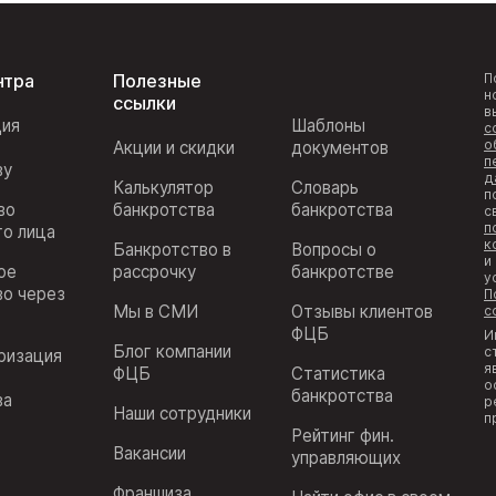
нтра
Полезные
П
н
ссылки
в
ция
Шаблоны
с
о
Акции и скидки
документов
п
ву
д
Калькулятор
Словарь
п
во
банкротства
банкротства
с
п
го лица
к
Банкротство в
Вопросы о
и
ое
рассрочку
банкротстве
у
во через
П
Мы в СМИ
Отзывы клиентов
с
ФЦБ
И
Блог компании
с
ризация
я
ФЦБ
Статистика
з
о
банкротства
ва
р
Наши сотрудники
п
Рейтинг фин.
Вакансии
управляющих
Франшиза