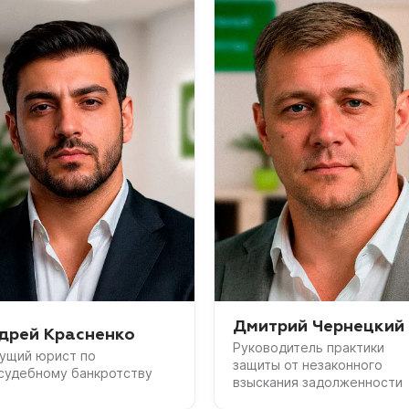
Дмитрий Чернецкий
дрей Красненко
Руководитель практики
ущий юрист по
защиты от незаконного
судебному банкротству
взыскания задолженности