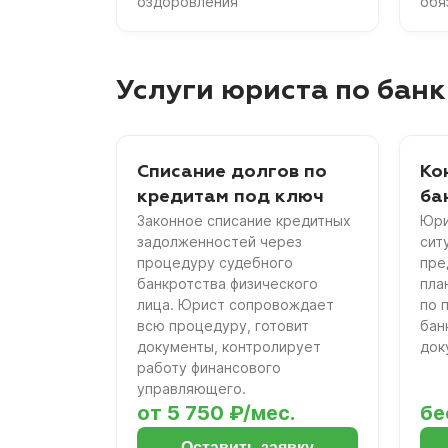
оздоровления
обя
Услуги юриста по банк
Списание долгов по
Ко
кредитам под ключ
ба
Законное списание кредитных
Юри
задолженностей через
сит
процедуру судебного
пре
банкротства физического
пла
лица. Юрист сопровождает
по 
всю процедуру, готовит
бан
документы, контролирует
док
работу финансового
управляющего.
от 5 750 ₽/мес.
бе
Оставить заявку