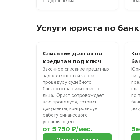
оздоровления
обя
Услуги юриста по банк
Списание долгов по
Ко
кредитам под ключ
ба
Законное списание кредитных
Юри
задолженностей через
сит
процедуру судебного
пре
банкротства физического
пла
лица. Юрист сопровождает
по 
всю процедуру, готовит
бан
документы, контролирует
док
работу финансового
управляющего.
от 5 750 ₽/мес.
бе
Оставить заявку