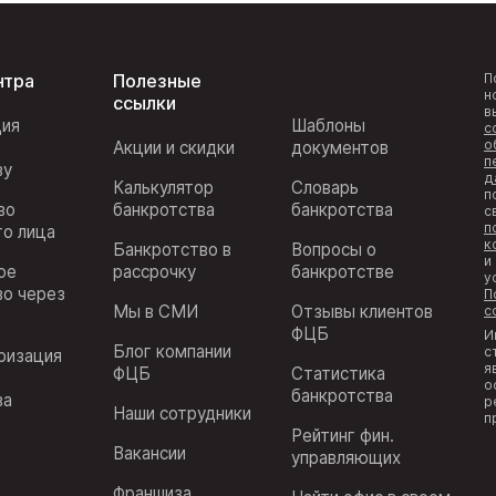
нтра
Полезные
П
н
ссылки
в
ция
Шаблоны
с
о
Акции и скидки
документов
п
ву
д
Калькулятор
Словарь
п
во
банкротства
банкротства
с
п
го лица
к
Банкротство в
Вопросы о
и
ое
рассрочку
банкротстве
у
во через
П
Мы в СМИ
Отзывы клиентов
с
ФЦБ
И
Блог компании
с
ризация
я
ФЦБ
Статистика
з
о
банкротства
ва
р
Наши сотрудники
п
Рейтинг фин.
Вакансии
управляющих
Франшиза