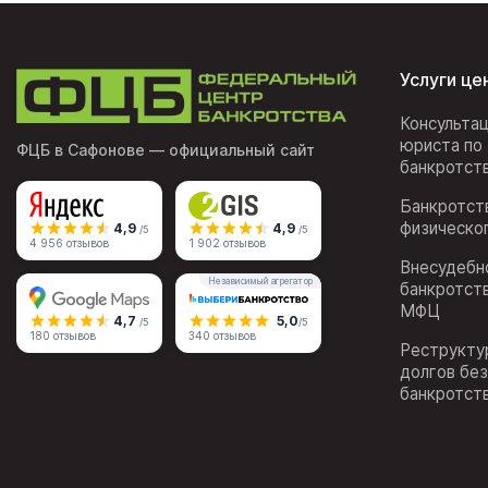
Услуги це
Консульта
юриста по
ФЦБ в Сафонове
— официальный сайт
банкротст
Банкротст
физическо
4,9
4,9
/5
/5
4 956 отзывов
1 902 отзывов
Внесудебн
Независимый агрегатор
банкротст
МФЦ
4,7
5,0
/5
/5
180 отзывов
340 отзывов
Реструкту
долгов бе
банкротст