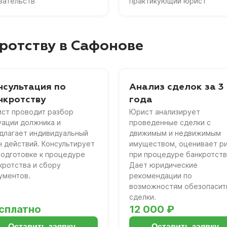
зательств
практикующий юрист
ротству в Сафонове
нсультация по
Анализ сделок за 3
нкротству
года
ст проводит разбор
Юрист анализирует
уации должника и
проведенные сделки с
длагает индивидуальный
движимым и недвижимым
н действий. Консультирует
имуществом, оценивает р
подготовке к процедуре
при процедуре банкротств
кротства и сбору
Дает юридические
ументов.
рекомендации по
возможностям обезопасит
сделки.
сплатно
12 000 ₽
Оставить заявку
Оставить заявку