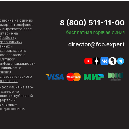
озвонив на один из
8 (800) 511-11-00
омеров телефонов
ы выражаете свое
бесплатная горячая линия
огласие на
бработку
ерсональных
director@fcb.expert
анных
и
одтверждаете
вое согласие с
олитикой
онфиденциальности
 принимаете
словия
ользовательского
оглашения
.
нформация на веб-
транице не
вляется публичной
фертой и
екламным
редложением.