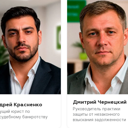
Дмитрий Чернецкий
дрей Красненко
Руководитель практики
ущий юрист по
защиты от незаконного
судебному банкротству
взыскания задолженности