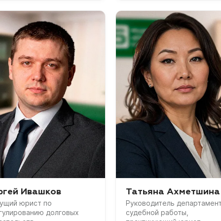
ргей Ивашков
Татьяна Ахметшина
ущий юрист по
Руководитель департамен
гулированию долговых
судебной работы,