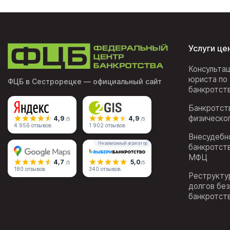
Услуги це
Консульта
юриста по
ФЦБ в Сестрорецке
— официальный сайт
банкротст
Банкротст
физическо
4,9
4,9
/5
/5
4 956 отзывов
1 902 отзывов
Внесудебн
Независимый агрегатор
банкротст
МФЦ
4,7
5,0
/5
/5
180 отзывов
340 отзывов
Реструкту
долгов бе
банкротст