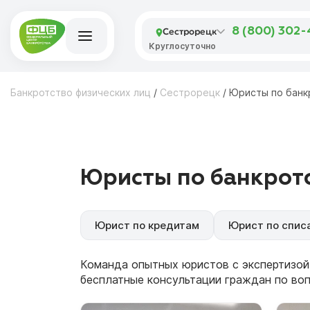
Сестрорецк
8 (800) 302
Круглосуточно
Банкротство физических лиц
/
Сестрорецк
/
Юристы по банк
Юристы по банкротс
Юрист по кредитам
Юрист по спис
Команда опытных юристов с экспертизой
бесплатные консультации граждан по во