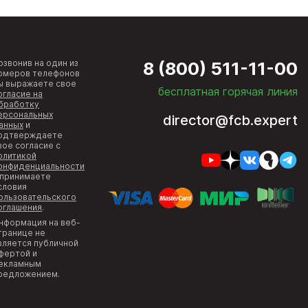
озвонив на один из
8 (800) 511-11-00
омеров телефонов
ы выражаете свое
бесплатная горячая линия
огласие на
бработку
ерсональных
director@fcb.expert
анных
и
одтверждаете
вое согласие с
олитикой
онфиденциальности
 принимаете
словия
ользовательского
оглашения
.
нформация на веб-
транице не
вляется публичной
фертой и
екламным
редложением.