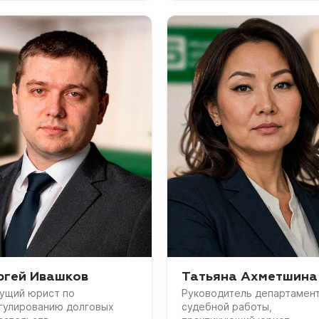
ргей Ивашков
Татьяна Ахметшина
ущий юрист по
Руководитель департамен
гулированию долговых
судебной работы,