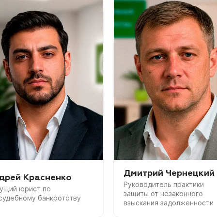
Дмитрий Чернецкий
дрей Красненко
Руководитель практики
ущий юрист по
защиты от незаконного
судебному банкротству
взыскания задолженности