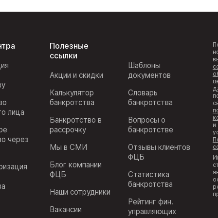
нтра
Полезные
П
н
ссылки
в
ция
Шаблоны
с
о
Акции и скидки
документов
п
ву
д
Калькулятор
Словарь
п
во
банкротства
банкротства
с
п
го лица
к
Банкротство в
Вопросы о
и
ое
рассрочку
банкротстве
у
во через
П
Мы в СМИ
Отзывы клиентов
с
ФЦБ
И
Блог компании
с
ризация
я
ФЦБ
Статистика
з
о
банкротства
ва
р
Наши сотрудники
п
Рейтинг фин.
Вакансии
управляющих