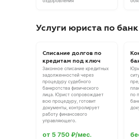
оздоровления
обя
Услуги юриста по банк
Списание долгов по
Ко
кредитам под ключ
ба
Законное списание кредитных
Юри
задолженностей через
сит
процедуру судебного
пре
банкротства физического
пла
лица. Юрист сопровождает
по 
всю процедуру, готовит
бан
документы, контролирует
док
работу финансового
управляющего.
от 5 750 ₽/мес.
бе