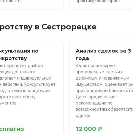
зательств
практикующий юрист
ротству в Сестрорецке
нсультация по
Анализ сделок за 3
нкротству
года
ст проводит разбор
Юрист анализирует
уации должника и
проведенные сделки с
длагает индивидуальный
движимым и недвижимым
н действий. Консультирует
имуществом, оценивает р
подготовке к процедуре
при процедуре банкротств
кротства и сбору
Дает юридические
ументов.
рекомендации по
возможностям обезопасит
сделки.
сплатно
12 000 ₽