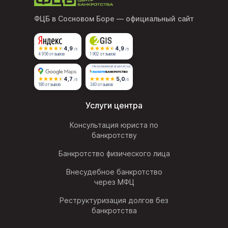
ФЦБ в Сосновом Боре
— официальный сайт
4,9
4,9
/5
/5
4 956 отзывов
1 902 отзывов
Независимый агрегатор
4,7
5,0
/5
/5
180 отзывов
340 отзывов
Услуги центра
Консультация юриста по
банкротству
Банкротство физического лица
Внесудебное банкротство
через МФЦ
Реструктуризация долгов без
банкротства