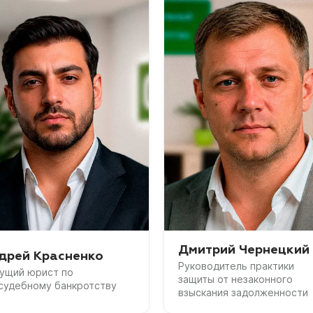
Дмитрий Чернецкий
дрей Красненко
Руководитель практики
ущий юрист по
защиты от незаконного
судебному банкротству
взыскания задолженности