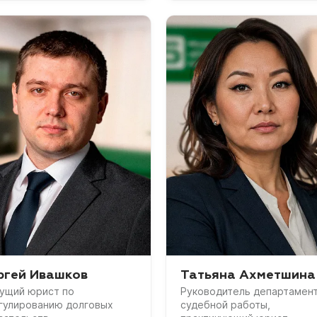
ргей Ивашков
Татьяна Ахметшина
ущий юрист по
Руководитель департамен
гулированию долговых
судебной работы,