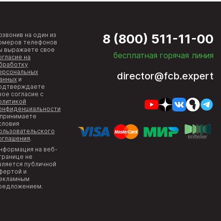
озвонив на один из
8 (800) 511-11-00
омеров телефонов
ы выражаете свое
бесплатная горячая линия
огласие на
бработку
ерсональных
director@fcb.expert
анных
и
одтверждаете
вое согласие с
олитикой
онфиденциальности
 принимаете
словия
ользовательского
оглашения
.
нформация на веб-
транице не
вляется публичной
фертой и
екламным
редложением.