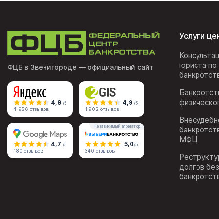
Услуги це
Консульта
юриста по
ФЦБ в Звенигороде
— официальный сайт
банкротст
Банкротст
физическо
4,9
4,9
/5
/5
4 956 отзывов
1 902 отзывов
Внесудебн
Независимый агрегатор
банкротст
МФЦ
4,7
5,0
/5
/5
180 отзывов
340 отзывов
Реструкту
долгов бе
банкротст