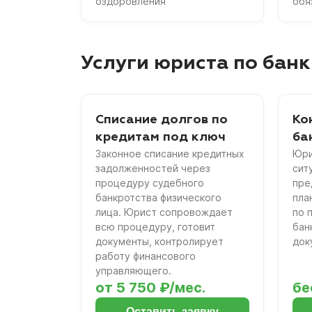
оздоровления
обя
Услуги юриста по банк
Списание долгов по
Ко
кредитам под ключ
ба
Законное списание кредитных
Юри
задолженностей через
сит
процедуру судебного
пре
банкротства физического
пла
лица. Юрист сопровождает
по 
всю процедуру, готовит
бан
документы, контролирует
док
работу финансового
управляющего.
от 5 750 ₽/мес.
бе
Оставить заявку