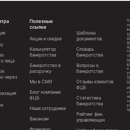
нтра
Полезные
П
н
ссылки
в
ция
Шаблоны
с
о
Акции и скидки
документов
п
ву
д
Калькулятор
Словарь
п
во
банкротства
банкротства
с
п
го лица
к
Банкротство в
Вопросы о
и
ое
рассрочку
банкротстве
у
во через
П
Мы в СМИ
Отзывы клиентов
с
ФЦБ
И
Блог компании
с
ризация
я
ФЦБ
Статистика
з
о
банкротства
ва
р
Наши сотрудники
п
Рейтинг фин.
Вакансии
управляющих
Франшиза