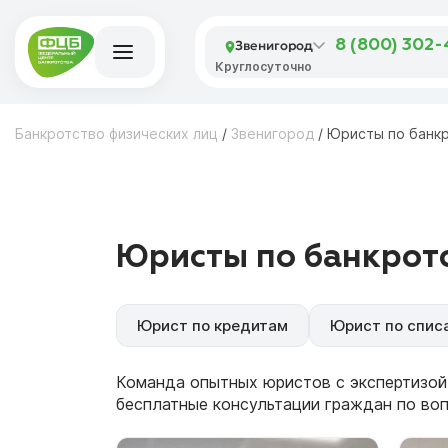
Звенигород
8 (800) 302
Круглосуточно
Банкротство физических лиц
/
Звенигород
/
Юристы по банк
Юристы по банкротс
Юрист по кредитам
Юрист по спис
Команда опытных юристов с экспертизой
бесплатные консультации граждан по во