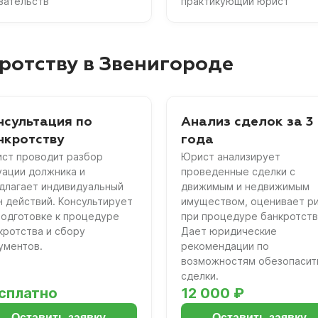
зательств
практикующий юрист
ротству в Звенигороде
нсультация по
Анализ сделок за 3
нкротству
года
ст проводит разбор
Юрист анализирует
уации должника и
проведенные сделки с
длагает индивидуальный
движимым и недвижимым
н действий. Консультирует
имуществом, оценивает р
подготовке к процедуре
при процедуре банкротств
кротства и сбору
Дает юридические
ументов.
рекомендации по
возможностям обезопасит
сделки.
сплатно
12 000 ₽
Оставить заявку
Оставить заявку