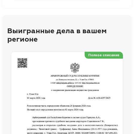
Выигранные дела в вашем
регионе
Полное списание
Ре
Но
Сп