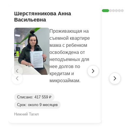
Шерстянникова Анна
Печагина
Васильевна
Василье
Проживающая на
съемной квартире
мама с ребенком
освобождена от
неподъемных для
нее долгов по
кредитам и
микрозаймам.
Списано: 417 559 ₽
Списано: 95
Срок: около 9 месяцев
Срок: окол
Нижний Тагил
Нижний Таги