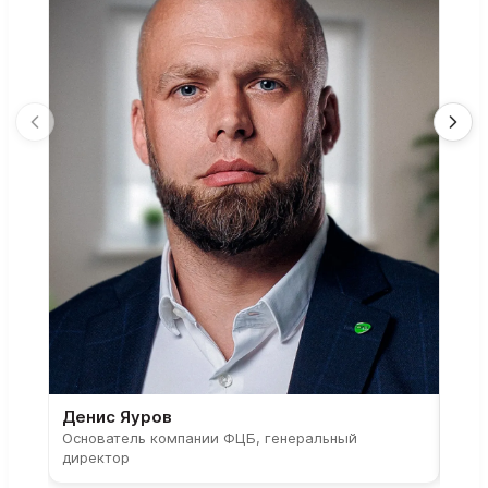
Денис Яуров
Све
Основатель компании ФЦБ, генеральный
Соос
директор
парт