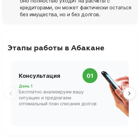
оно полностью уходит на расчёты с
кредиторами, он может фактически остаться
без имущества, но и без долгов.
Этапы работы в Абакане
П
Консультация
01
д
День 1
Д
Бесплатно анализируем вашу
В
ситуацию и предлагаем
П
оптимальный план списания долгов
ф
г