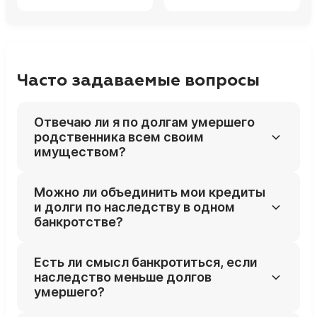
Часто задаваемые вопросы
Отвечаю ли я по долгам умершего
родственника всем своим
имуществом?
Нет, по закону вы отвечаете по долгам
Можно ли объединить мои кредиты
наследодателя только в пределах
и долги по наследству в одном
стоимости перешедшего к вам наследства.
банкротстве?
Да, после принятия наследства
Есть ли смысл банкротиться, если
обязательства умершего становятся частью
наследство меньше долгов
ваших долгов, и их можно заявить в одной
умершего?
процедуре банкротства.