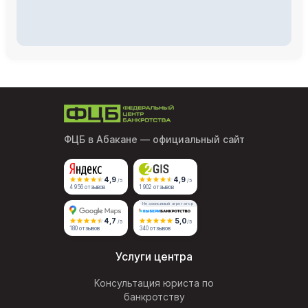
ФЦБ в Абакане
— официальный сайт
4,9
4,9
/5
/5
4 956 отзывов
1 902 отзывов
Независимый агрегатор
4,7
5,0
/5
/5
180 отзывов
340 отзывов
Услуги центра
Консультация юриста по
банкротству