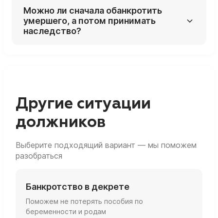
Да, процедура позволяет ограничить
Можно ли сначала обанкротить
ответственность стоимостью наследства и
умершего, а потом принимать
списать «излишек» долгов, а также ваши
наследство?
собственные кредиты.
Да, посмертное банкротство позволяет
«очистить» наследство от долгов: после
завершения процедуры оно передаётся
наследникам без большей части кредитных
обязательств.
Другие ситуации
должников
Выберите подходящий вариант — мы поможем
разобраться
Банкротство в декрете
Поможем не потерять пособия по
беременности и родам