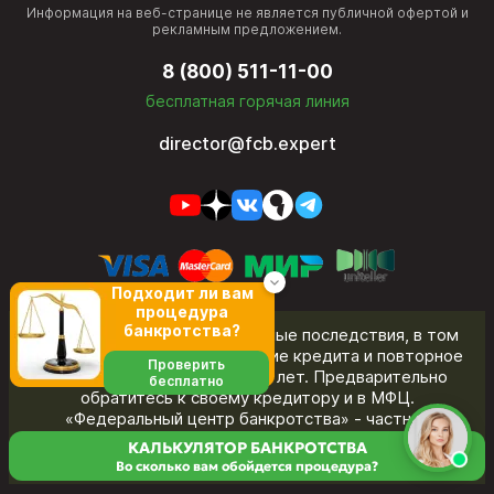
Информация на веб-странице не является публичной офертой и
рекламным предложением.
8 (800) 511-11-00
бесплатная горячая линия
director@fcb.expert
Подходит ли вам
процедура
банкротства?
Банкротство влечет негативные последствия, в том
числе ограничения на получение кредита и повторное
Проверить
банкротство в течение пяти лет. Предварительно
бесплатно
обратитесь к своему кредитору и в МФЦ.
«Федеральный центр банкротства» - частная
юридическая компания. Название бренда не указывает
КАЛЬКУЛЯТОР БАНКРОТСТВА
на принадлежность к органам государственной власти.
Во сколько вам обойдется процедура?