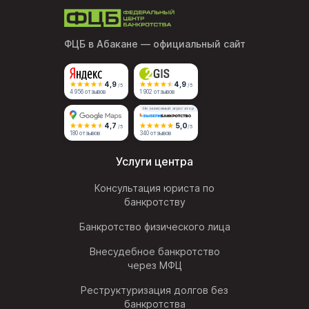
ФЦБ в Абакане
— официальный сайт
4,9
4,9
/5
/5
4 956 отзывов
1 902 отзывов
Независимый агрегатор
4,7
5,0
/5
/5
180 отзывов
340 отзывов
Услуги центра
Консультация юриста по
банкротству
Банкротство физического лица
Внесудебное банкротство
через МФЦ
Реструктуризация долгов без
банкротства