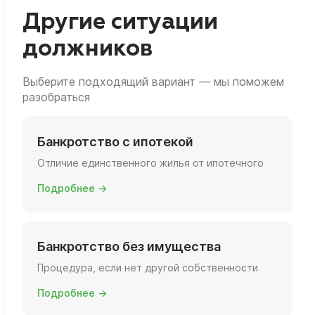
вы фактически живёте, есть ли ещё объекты
Другие ситуации
и какова их площадь и статус.
должников
Выберите подходящий вариант — мы поможем
разобраться
Банкротство с ипотекой
Отличие единственного жилья от ипотечного
Подробнее →
Банкротство без имущества
Процедура, если нет другой собственности
Подробнее →