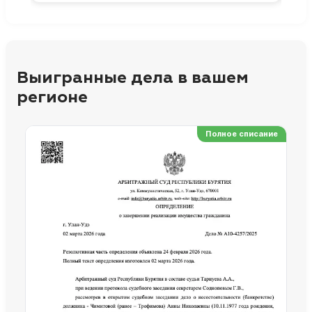
Выигранные дела в вашем
регионе
Полное списание
Ре
Но
Сп