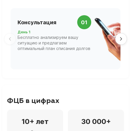
П
Консультация
01
д
День 1
Д
Бесплатно анализируем вашу
В
ситуацию и предлагаем
П
оптимальный план списания долгов
ф
г
ФЦБ в цифрах
10+ лет
30 000+