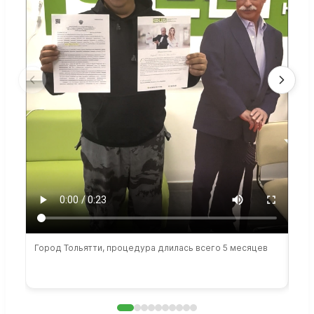
Город Тольятти, процедура длилась всего 5 месяцев
Сто
раб