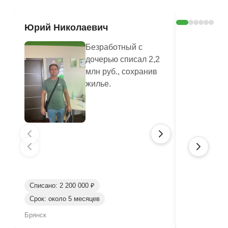
Юрий Николаевич
Валенти
Безработный с
дочерью списал 2,2
млн руб., сохранив
жилье.
Списано: 2 200 000 ₽
Срок: около 5 месяцев
Списано: 80
Брянск
Брянск