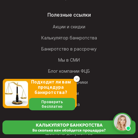
Полезные ссылки
Акции и скидки
Калькулятор банкротства
Банкротство в рассрочку
Мы в СМИ
Блог компании ФЦБ
Подходит ли вам
Наши сотрудники
процедура
банкротства?
Вакансии
Проверить
Франшиза
бесплатно
КАЛЬКУЛЯТОР БАНКРОТСТВА
Во сколько вам обойдется процедура?
Шаблоны документов