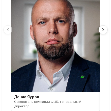
Денис Яуров
Све
Основатель компании ФЦБ, генеральный
Соос
директор
парт