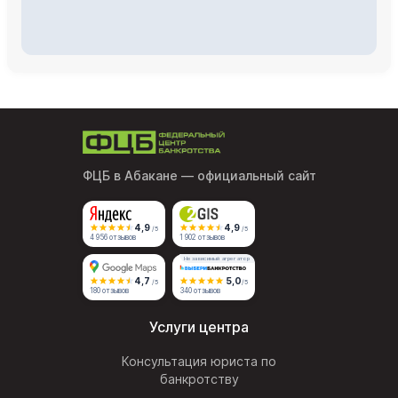
ФЦБ в Абакане
— официальный сайт
4,9
4,9
/5
/5
4 956 отзывов
1 902 отзывов
Независимый агрегатор
4,7
5,0
/5
/5
180 отзывов
340 отзывов
Услуги центра
Консультация юриста по
банкротству