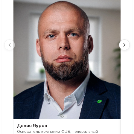
Денис Яуров
Све
Основатель компании ФЦБ, генеральный
Соос