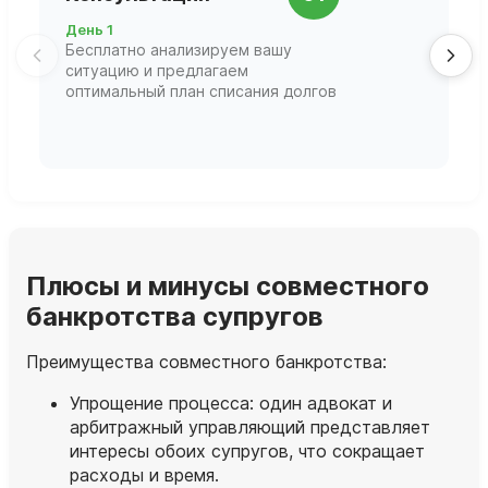
д
День 1
Д
Бесплатно анализируем вашу
В
ситуацию и предлагаем
П
оптимальный план списания долгов
ф
г
Плюсы и минусы совместного
банкротства супругов
Преимущества совместного банкротства:
Упрощение процесса: один адвокат и
арбитражный управляющий представляет
интересы обоих супругов, что сокращает
расходы и время.