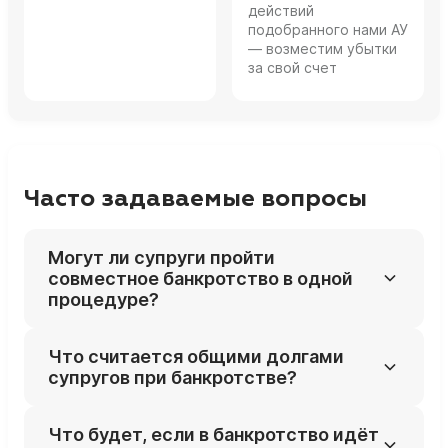
действий
подобранного нами АУ
— возместим убытки
за свой счет
Часто задаваемые вопросы
Могут ли супруги пройти
совместное банкротство в одной
процедуре?
Да, суд может объединить дела о
Что считается общими долгами
банкротстве мужа и жены, если долги
супругов при банкротстве?
возникли в браке, есть общие кредиторы и
совместно нажитое имущество. Это
Общими признаются долги, возникшие в
Что будет, если в банкротство идёт
упрощает рассмотрение дела и позволяет
интересах семьи: кредиты на ремонт,