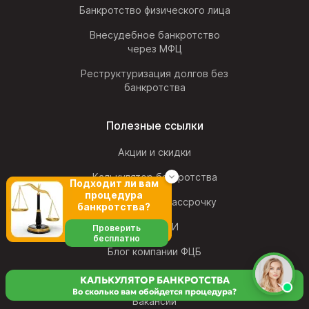
Банкротство физического лица
Внесудебное банкротство
через МФЦ
Реструктуризация долгов без
банкротства
Полезные ссылки
Акции и скидки
Калькулятор банкротства
Подходит ли вам
процедура
Банкротство в рассрочку
банкротства?
Мы в СМИ
Проверить
бесплатно
Блог компании ФЦБ
Наши сотрудники
КАЛЬКУЛЯТОР БАНКРОТСТВА
Во сколько вам обойдется процедура?
Вакансии