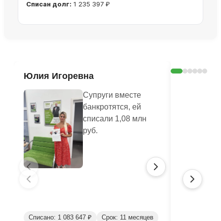
Списан долг:
1 235 397 ₽
Ознакомиться с делом →
Юлия Игоревна
Надежда
Супруги вместе
банкротятся, ей
списали 1,08 млн
руб.
Списано: 1 083 647 ₽
Срок: 11 месяцев
Списано: 80