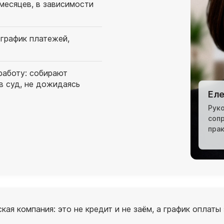
месяцев, в зависимости
 график платежей,
работу: собирают
в суд, не дожидаясь
Еле
Рук
соп
пра
ая компания: это не кредит и не заём, а график оплаты 