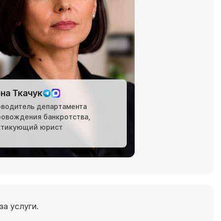
на Ткачук
оводитель департамента
ровождения банкротства,
ктикующий юрист
за услуги.