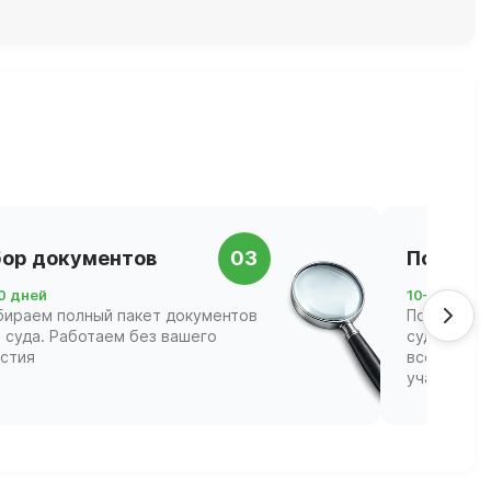
ор документов
03
Подача 
0 дней
10–21 день
бираем полный пакет документов
Подаём за
 суда. Работаем без вашего
суд и соп
астия
всех этапа
участвова