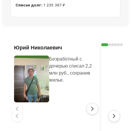
Списан долг:
1 235 397 ₽
Ознакомиться с делом →
Юрий Николаевич
Валенти
Безработный с
дочерью списал 2,2
млн руб., сохранив
жилье.