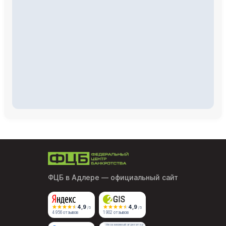
ФЦБ в Адлере
— официальный сайт
4,9
4,9
/5
/5
4 956 отзывов
1 902 отзывов
Независимый агрегатор