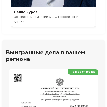
Денис Яуров
Све
Основатель компании ФЦБ, генеральный
Соос
директор
парт
Выигранные дела в вашем
регионе
Полное списание
Ре
Но
Сп