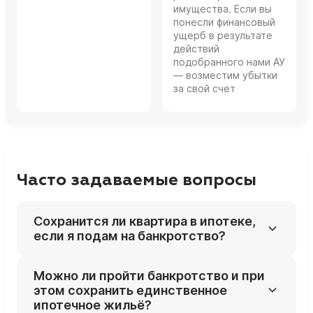
имущества. Если вы
понесли финансовый
ущерб в результате
действий
подобранного нами АУ
— возместим убытки
за свой счет
Часто задаваемые вопросы
Сохранится ли квартира в ипотеке,
если я подам на банкротство?
Ипотечная квартира считается залоговым
Можно ли пройти банкротство и при
жильём и по общему правилу включается в
этом сохранить единственное
конкурсную массу, то есть может быть
ипотечное жильё?