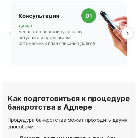
П
Консультация
01
д
День 1
Д
Бесплатно анализируем вашу
В
ситуацию и предлагаем
П
оптимальный план списания долгов
ф
г
Как подготовиться к процедуре
банкротства в Адлере
Процедура банкротства может проходить двумя
способами.