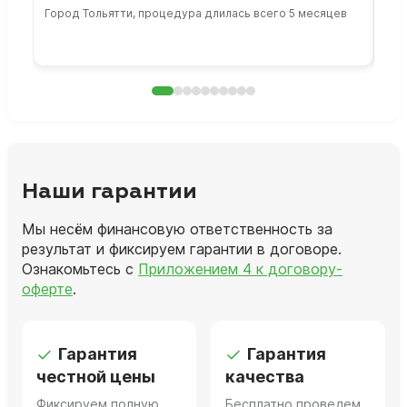
Город Тольятти, процедура длилась всего 5 месяцев
Сто
раб
Наши гарантии
Мы несём финансовую ответственность за
результат и фиксируем гарантии в договоре.
Ознакомьтесь с
Приложением 4 к договору-
оферте
.
Гарантия
Гарантия
честной цены
качества
Фиксируем полную
Бесплатно проведем