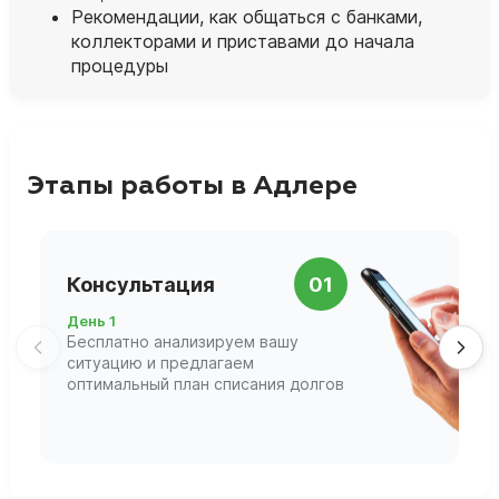
Рекомендации, как общаться с банками,
коллекторами и приставами до начала
процедуры
Этапы работы в Адлере
П
Консультация
01
д
День 1
Д
Бесплатно анализируем вашу
В
ситуацию и предлагаем
П
оптимальный план списания долгов
ф
г