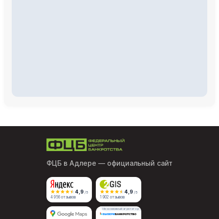
ФЦБ в Адлере
— официальный сайт
4,9
4,9
/5
/5
4 956 отзывов
1 902 отзывов
Независимый агрегатор