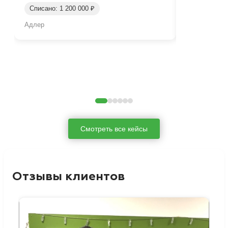
Списано: 1 200 000 ₽
Срок: окол
Адлер
Нижний Таги
Смотреть все кейсы
Отзывы клиентов