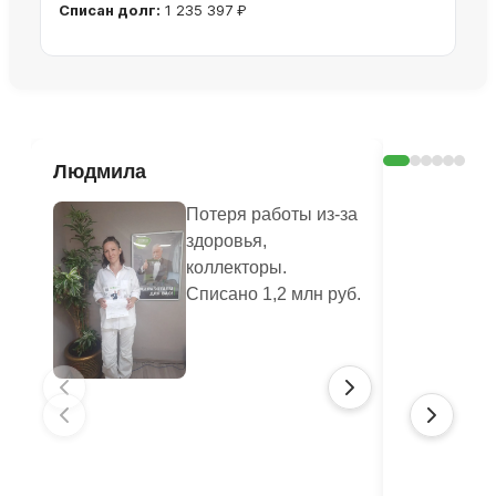
Списан долг:
1 235 397 ₽
Ознакомиться с делом →
Людмила
Шерстян
Василье
Потеря работы из-за
здоровья,
коллекторы.
Списано 1,2 млн руб.
Списано: 41