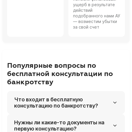
ущерб в результате
действий
подобранного нами АУ
— возместим убытки
за свой счет
Популярные вопросы по
бесплатной консультации по
банкротству
Что входит в бесплатную
консультацию по банкротству?
На бесплатной консультации юрист
Нужны ли какие‑то документы на
разбирает вашу ситуацию с долгами,
первую консультацию?
смотрит типы кредиторов, просрочки,