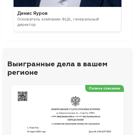
Денис Яуров
Све
Основатель компании ФЦБ, генеральный
Соос
директор
парт
Выигранные дела в вашем
регионе
Полное списание
Ре
Но
Сп