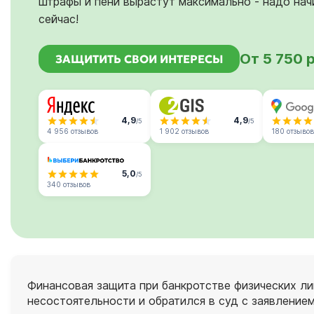
штрафы и пени вырастут максимально - надо нач
сейчас!
От 5 750 
ЗАЩИТИТЬ СВОИ ИНТЕРЕСЫ
4,9
4,9
/5
/5
4 956 отзывов
1 902 отзывов
180 отзывов
5,0
/5
340 отзывов
Финансовая защита при банкротстве физических ли
несостоятельности и обратился в суд с заявление