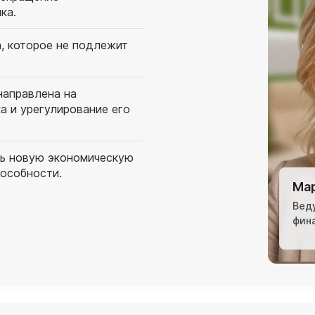
ка.
, которое не подлежит
направлена на
 и урегулирование его
ь новую экономическую
пособности.
Мар
Вед
фин