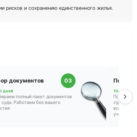
и рисков и сохранению единственного жилья.
ор документов
03
Подача 
0 дней
10–21 день
бираем полный пакет документов
Подаём за
 суда. Работаем без вашего
суд и соп
астия
всех этапа
участвова