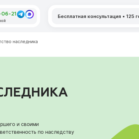
-06-21
Бесплатная консультация
•
125 
ной
тство наследника
СЛЕДНИКА
ршего и своими
тветственность по наследству