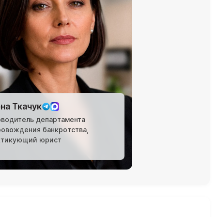
на Ткачук
оводитель департамента
ровождения банкротства,
ктикующий юрист