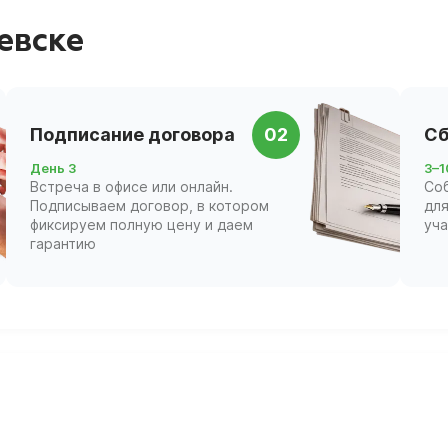
евске
Подписание договора
02
Сб
День 3
3–1
Встреча в офисе или онлайн.
Со
Подписываем договор, в котором
для
фиксируем полную цену и даем
уч
гарантию