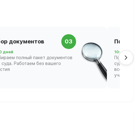
ор документов
03
Подача 
0 дней
10–21 день
бираем полный пакет документов
Подаём за
 суда. Работаем без вашего
суд и соп
астия
всех этапа
участвова