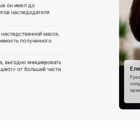
ые он имел до
лгов наследодателя
 наследственной массе,
оимость полученного
а, выгодно инициировать
Еле
ищают» от большей части
Рук
соп
пра