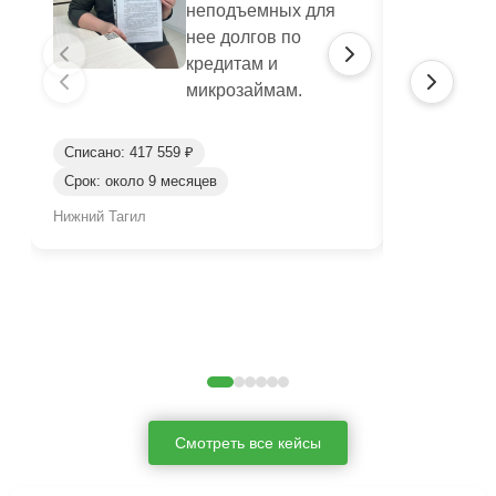
неподъемных для
нее долгов по
кредитам и
микрозаймам.
Списано: 417 559 ₽
Списано: 95
Срок: около 9 месяцев
Срок: окол
Нижний Тагил
Нижний Таги
Смотреть все кейсы