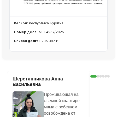
Регион:
Республика Бурятия
Номер дела:
А10-4257/2025
Списан долг:
1 235 397 ₽
Ознакомиться с делом →
Шерстянникова Анна
Печагина
Васильевна
Василье
Проживающая на
съемной квартире
мама с ребенком
освобождена от