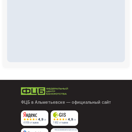
ФЦБ в Альметьевске
— официальный сайт
4,9
4,9
/5
/5
4 956 отзывов
1 902 отзывов
Независимый агрегатор