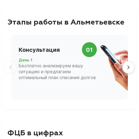
Этапы работы в Альметьевске
П
Консультация
01
д
День 1
Д
Бесплатно анализируем вашу
В
ситуацию и предлагаем
П
оптимальный план списания долгов
ф
г
ФЦБ в цифрах