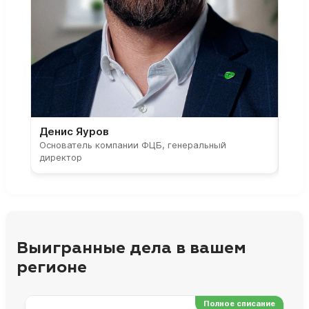
Денис Яуров
Све
Основатель компании ФЦБ, генеральный
Соос
директор
парт
Выигранные дела в вашем
регионе
Полное списание