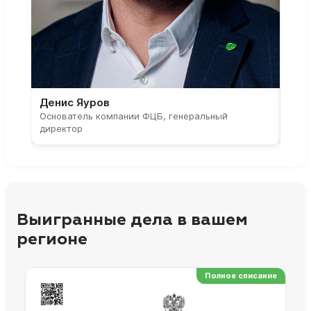
Денис Яуров
Све
Основатель компании ФЦБ, генеральный
Соос
директор
парт
Выигранные дела в вашем
регионе
Полное списание
Ре
Но