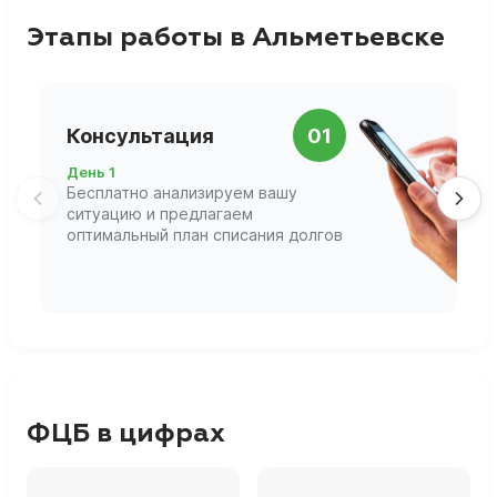
Этапы работы в Альметьевске
П
Консультация
01
д
День 1
Д
Бесплатно анализируем вашу
В
ситуацию и предлагаем
П
оптимальный план списания долгов
ф
г
ФЦБ в цифрах