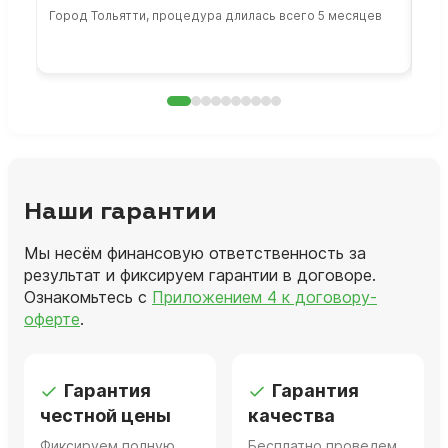
Город Тольятти, процедура длилась всего 5 месяцев
Сто
раб
Наши гарантии
Мы несём финансовую ответственность за
результат и фиксируем гарантии в договоре.
Ознакомьтесь с
Приложением 4 к договору-
оферте
.
Гарантия
Гарантия
честной цены
качества
Фиксируем полную
Бесплатно проведем