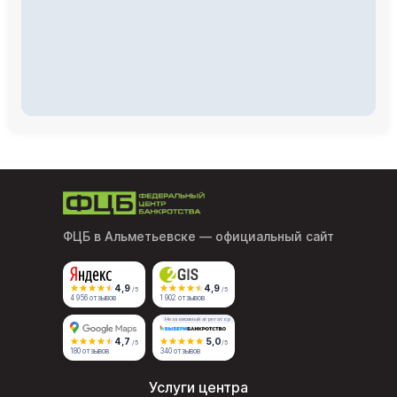
ФЦБ в Альметьевске
— официальный сайт
4,9
4,9
/5
/5
4 956 отзывов
1 902 отзывов
Независимый агрегатор
4,7
5,0
/5
/5
180 отзывов
340 отзывов
Услуги центра