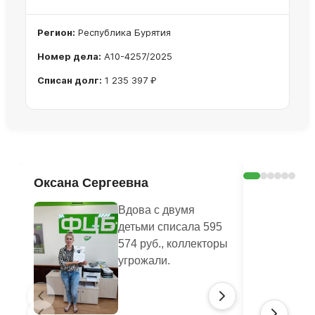
Регион:
Республика Бурятия
Номер дела:
А10-4257/2025
Списан долг:
1 235 397 ₽
Ознакомиться с делом →
Оксана Сергеевна
Валенти
Вдова с двумя
детьми списала 595
574 руб., коллекторы
угрожали.