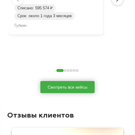
Списано: 595 574 ₽
Списано: 37
Срок: около 1 года 3 месяцев
Срок: 1 год
Губкин
Джанкой
Смотреть все кейсы
Отзывы клиентов