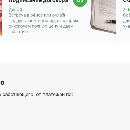
Подписание договора
02
Сб
День 3
3–1
Встреча в офисе или онлайн.
Со
Подписываем договор, в котором
для
фиксируем полную цену и даем
уч
гарантию
во
 работающего, от платежей по: