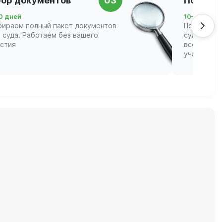
ор документов
03
Подача 
0 дней
10–21 день
бираем полный пакет документов
Подаём за
 суда. Работаем без вашего
суд и соп
астия
всех этапа
участвова