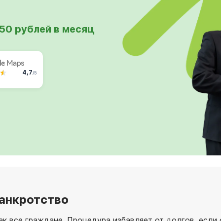
750 рублей в месяц
4,7
/5
банкротство
как все граждане. Процедура избавляет от долгов, ес