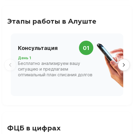
Этапы работы в Алуште
П
Консультация
01
д
День 1
Д
Бесплатно анализируем вашу
В
ситуацию и предлагаем
П
оптимальный план списания долгов
ф
г
ФЦБ в цифрах