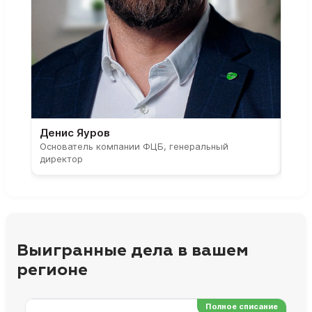
Денис Яуров
Све
Основатель компании ФЦБ, генеральный
Соос
директор
парт
Выигранные дела в вашем
регионе
Полное списание