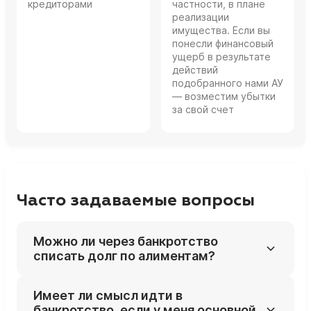
кредиторами
частности, в плане
реализации
имущества. Если вы
понесли финансовый
ущерб в результате
действий
подобранного нами АУ
— возместим убытки
за свой счет
Часто задаваемые вопросы
Можно ли через банкротство
списать долг по алиментам?
Нет, статья 213.28 ФЗ‑127 прямо запрещает
Имеет ли смысл идти в
списание алиментных обязательств и
банкротство, если у меня основной