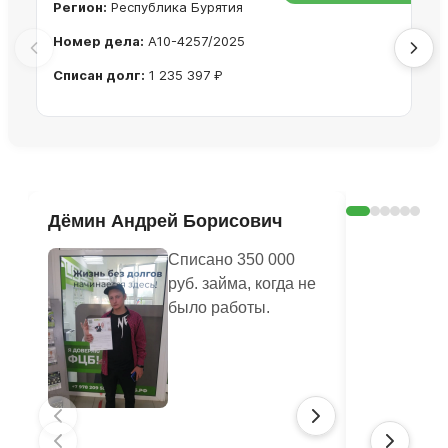
Регион:
Республика Бурятия
Ре
Номер дела:
А10-4257/2025
Но
Списан долг:
1 235 397 ₽
Сп
Ознакомиться с делом →
Дёмин Андрей Борисович
Пушкина
Списано 350 000
руб. займа, когда не
было работы.