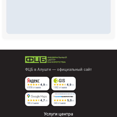
ФЦБ в Алуште
— официальный сайт
4,9
4,9
/5
/5
4 956 отзывов
1 902 отзывов
Независимый агрегатор
4,7
5,0
/5
/5
180 отзывов
340 отзывов
Услуги центра