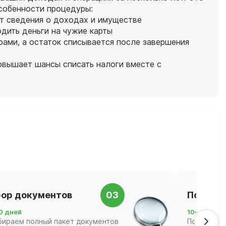
Особенности процедуры:
ет сведения о доходах и имуществе
дить деньги на чужие карты
рами, а остаток списывается после завершения
овышает шансы списать налоги вместе с
ор документов
03
Подача 
0 дней
10–21 день
бираем полный пакет документов
Подаём за