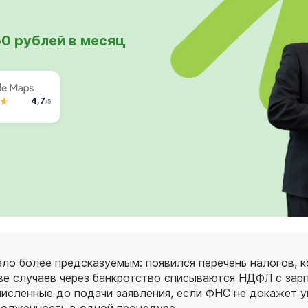
50 рублей в месяц
4,7
/5
ало более предсказуемым: появился перечень налогов, к
е случаев через банкротство списываются НДФЛ с зарп
ачисленные до подачи заявления, если ФНС не докажет