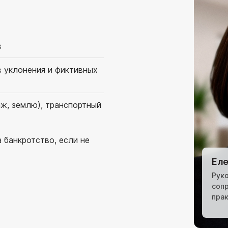
в
в уклонения и фиктивных
аж, землю), транспортный
 банкротство, если не
Еле
Рук
соп
пра