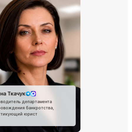
на Ткачук
оводитель департамента
ровождения банкротства,
ктикующий юрист