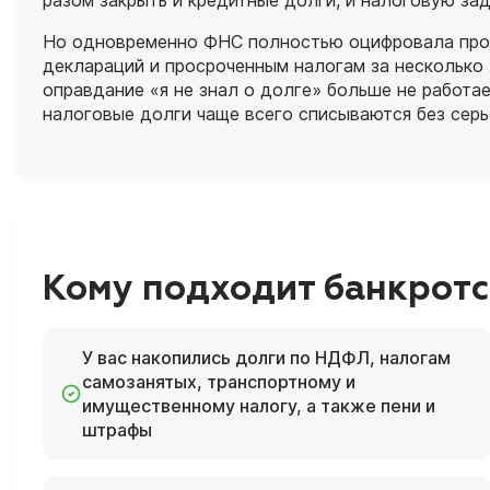
разом закрыть и кредитные долги, и налоговую за
Но одновременно ФНС полностью оцифровала прове
деклараций и просроченным налогам за несколько 
оправдание «я не знал о долге» больше не работа
налоговые долги чаще всего списываются без серь
Кому подходит банкротс
У вас накопились долги по НДФЛ, налогам
самозанятых, транспортному и
имущественному налогу, а также пени и
штрафы