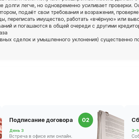
е долги легче, но одновременно усиливает проверки. 
тором, подаёт свои требования и возражения, проверя
ды, переписать имущество, работать «вчёрную» или выво
аний и погашаются в общей очереди с другими кредито
аза
ивных сделок и умышленного уклонения) существенно п
Подписание договора
02
Сб
День 3
3–1
Встреча в офисе или онлайн.
Со