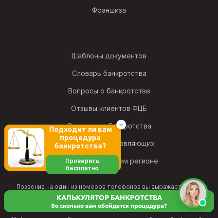
Франшиза
Шаблоны документов
Словарь банкротства
Вопросы о банкротстве
Отзывы клиентов ФЦБ
Статистика банкротства
Подходит ли вам
процедура
Рейтинг фин. управляющих
банкротства?
Найти офис в своем регионе
Проверить
бесплатно
Позвонив на один из номеров телефонов вы выражаете свое
согласие на обработку персональных данных
и подтверждаете свое
КАЛЬКУЛЯТОР БАНКРОТСТВА
согласие с
политикой конфиденциальности
и принимаете условия
Во сколько вам обойдется процедура?
Пользовательского соглашения
.