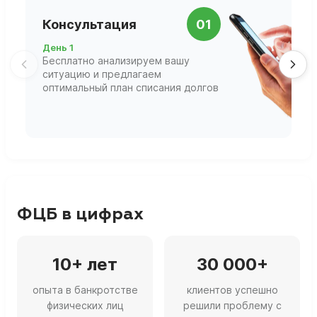
П
Консультация
01
д
День 1
Д
Бесплатно анализируем вашу
В
ситуацию и предлагаем
П
оптимальный план списания долгов
ф
г
ФЦБ в цифрах
10+ лет
30 000+
опыта в банкротстве
клиентов успешно
физических лиц
решили проблему с