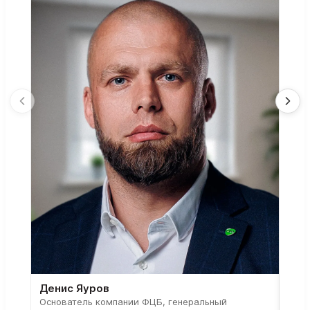
Денис Яуров
Све
Основатель компании ФЦБ, генеральный
Соос