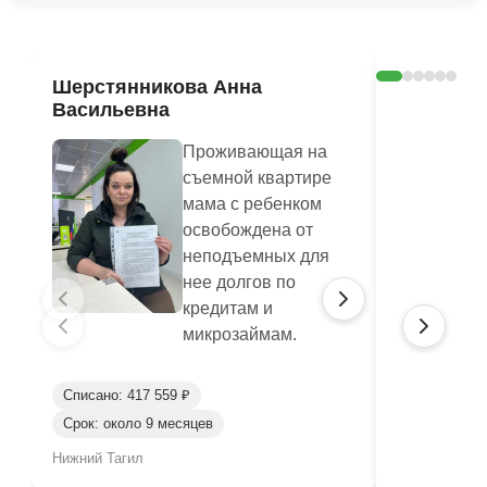
Шерстянникова Анна
Печагина
Васильевна
Василье
Проживающая на
съемной квартире
мама с ребенком
освобождена от
неподъемных для
нее долгов по
кредитам и
микрозаймам.
Списано: 417 559 ₽
Списано: 95
Срок: около 9 месяцев
Срок: окол
Нижний Тагил
Нижний Таги