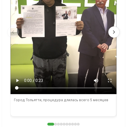
Город Тольятти, процедура длилась всего 5 месяцев
Сто
раб