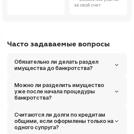
за свой счет
Часто задаваемые вопросы
Обязательно ли делать раздел
имущества до банкротства?
Нет, раздел не обязателен: по умолчанию
Можно ли разделить имущество
всё совместное имущество учитывается в
уже после начала процедуры
процедуре, а супруг, не проходящий
банкротства?
банкротство, получает свою долю
деньгами после продажи. Раздел до
Да, супруг вправе подать иск о разделе
Считаются ли долги по кредитам
банкротства — это инструмент, который
общего имущества и после введения
общими, если оформлены только на
имеет смысл применять только после
процедуры, но до его окончания. В этом
одного супруга?
расчёта последствий.
случае реализацию спорного имущества