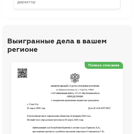
директор
парт
Выигранные дела в вашем
регионе
Полное списание
Ре
Но
Сп