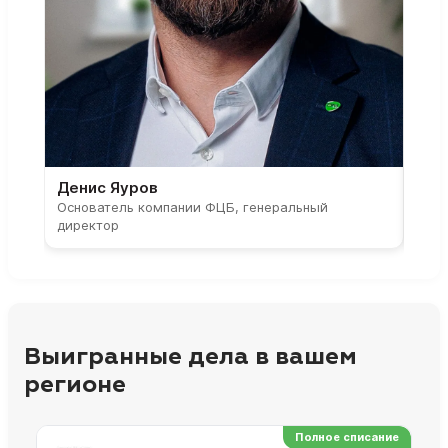
Денис Яуров
Све
Основатель компании ФЦБ, генеральный
Соос
директор
парт
Выигранные дела в вашем
регионе
Полное списание