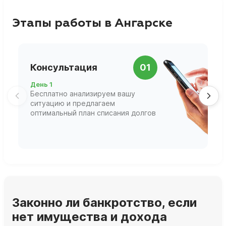
Этапы работы в Ангарске
П
Консультация
01
д
День 1
Д
Бесплатно анализируем вашу
В
ситуацию и предлагаем
П
оптимальный план списания долгов
ф
г
Законно ли банкротство, если
нет имущества и дохода