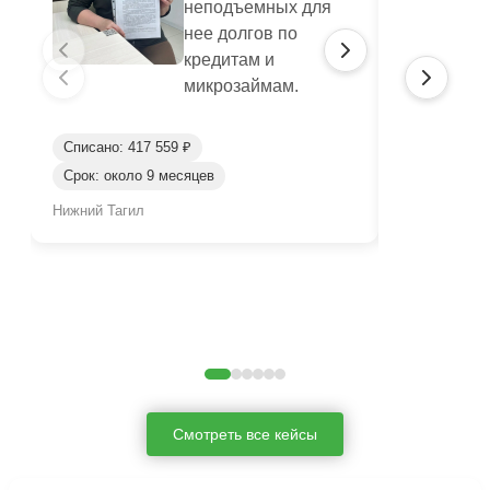
неподъемных для
нее долгов по
кредитам и
микрозаймам.
Списано: 417 559 ₽
Списано: 95
Срок: около 9 месяцев
Срок: окол
Нижний Тагил
Нижний Таги
Смотреть все кейсы