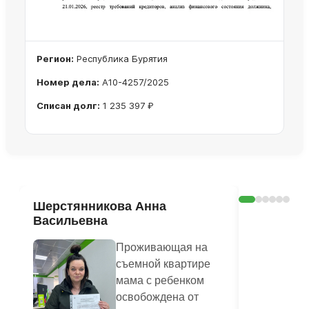
Регион:
Республика Бурятия
Номер дела:
А10-4257/2025
Списан долг:
1 235 397 ₽
Ознакомиться с делом →
Шерстянникова Анна
Печагина
Васильевна
Василье
Проживающая на
съемной квартире
мама с ребенком
освобождена от