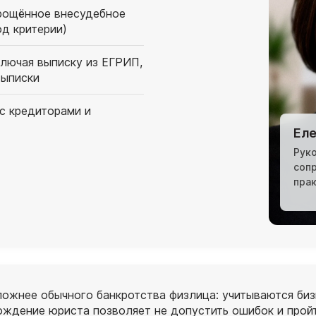
рощённое внесудебное
д критерии)
ключая выписку из ЕГРИП,
выписки
с кредиторами и
Еле
Рук
соп
пра
ожнее обычного банкротства физлица: учитываются бизн
ождение юриста позволяет не допустить ошибок и прой