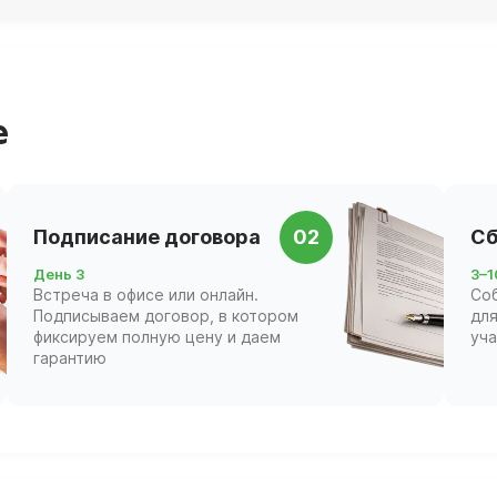
е
Подписание договора
02
Сб
День 3
3–1
Встреча в офисе или онлайн.
Со
Подписываем договор, в котором
для
фиксируем полную цену и даем
уч
гарантию