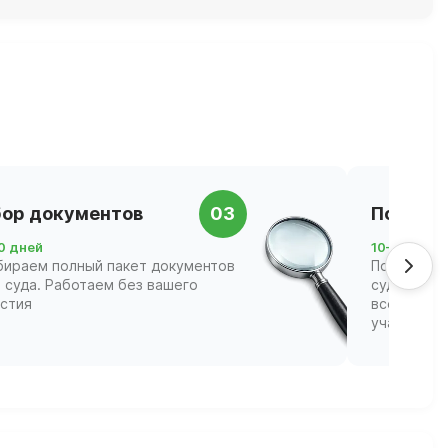
ор документов
03
Подача 
0 дней
10–21 день
бираем полный пакет документов
Подаём за
 суда. Работаем без вашего
суд и соп
астия
всех этапа
участвова