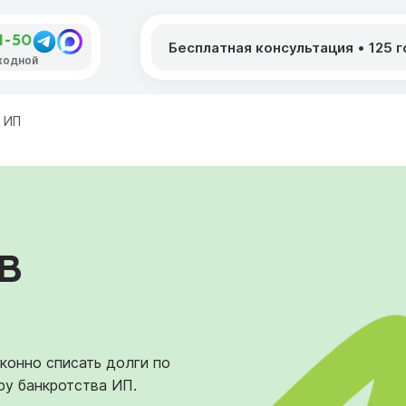
1-50
Бесплатная консультация
•
125 
ыходной
 ИП
В
онно списать долги по
ру банкротства ИП.