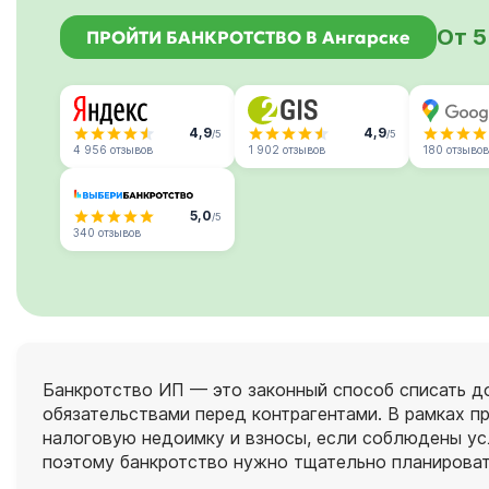
От 5
ПРОЙТИ БАНКРОТСТВО В Ангарске
4,9
4,9
/5
/5
4 956 отзывов
1 902 отзывов
180 отзывов
5,0
/5
340 отзывов
Банкротство ИП — это законный способ списать до
обязательствами перед контрагентами. В рамках пр
налоговую недоимку и взносы, если соблюдены усл
поэтому банкротство нужно тщательно планировать