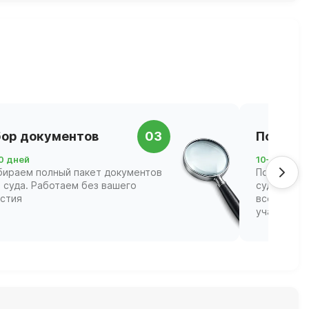
ор документов
03
Подача 
0 дней
10–21 день
бираем полный пакет документов
Подаём за
 суда. Работаем без вашего
суд и соп
астия
всех этапа
участвова