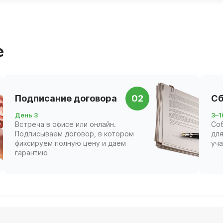
е
Подписание договора
02
Сб
День 3
3–1
Встреча в офисе или онлайн.
Со
Подписываем договор, в котором
для
фиксируем полную цену и даем
уч
гарантию