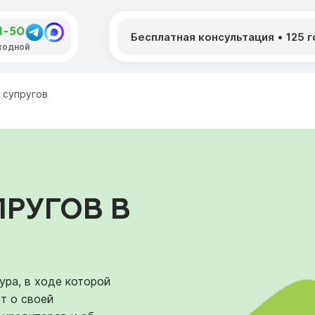
1-50
Бесплатная консультация
•
125 
ыходной
 супругов
ПРУГОВ В
ура, в ходе которой
т о своей