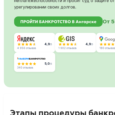
неплатежеспособности и просит суд о защите от
урегулировании своих долгов.
От 5
ПРОЙТИ БАНКРОТСТВО В Ангарске
4,9
4,9
/5
/5
4 956 отзывов
1 902 отзывов
180 отзывов
5,0
/5
340 отзывов
Этапы процедуры банкро