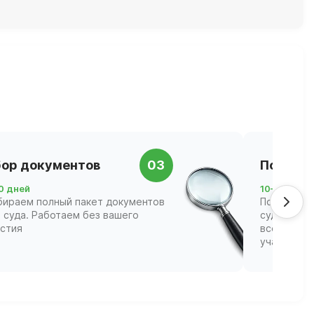
ор документов
03
Подача 
0 дней
10–21 день
бираем полный пакет документов
Подаём за
 суда. Работаем без вашего
суд и соп
астия
всех этапа
участвова