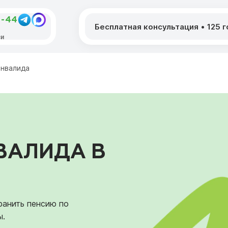
4-44
Бесплатная консультация
•
125 
си
инвалида
ВАЛИДА В
ранить пенсию по
ы.