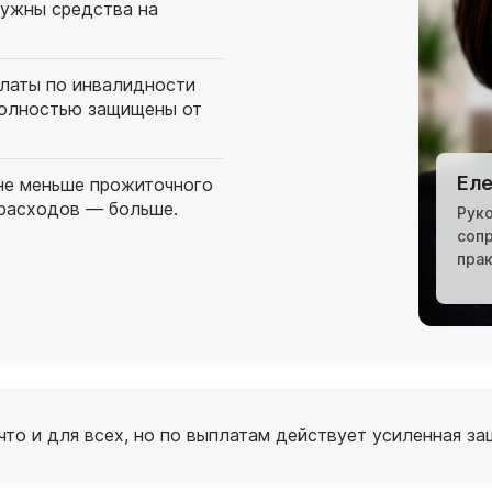
нужны средства на
платы по инвалидности
полностью защищены от
Еле
 не меньше прожиточного
драсходов — больше.
Рук
соп
пра
что и для всех, но по выплатам действует усиленная за