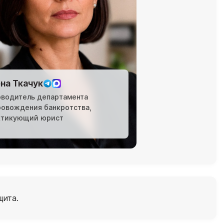
на Ткачук
оводитель департамента
ровождения банкротства,
ктикующий юрист
щита.